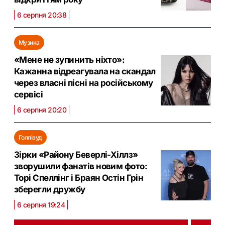
6 серпня 20:38
Музика
«Мене не зупинить ніхто»:
Кажанна відреагувала на скандал
через власні пісні на російському
сервісі
6 серпня 20:20
Голлівуд
Зірки «Району Беверлі-Хіллз»
зворушили фанатів новим фото:
Торі Спеллінг і Браян Остін Грін
зберегли дружбу
6 серпня 19:24