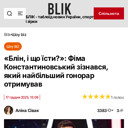
Спільнота
БЛІК - таблоїд новин України, спорт
і зірки
blik
шоу biz
Шоу BIZ
«Блін, і що їсти?‎»: Фіма
Константиновський зізнався,
який найбільший гонорар
отримував
★
★
★
★
★
★
★
★
★
★
1 голос
17 грудня 2025, 15:09
Аліна Сівак
3383
3