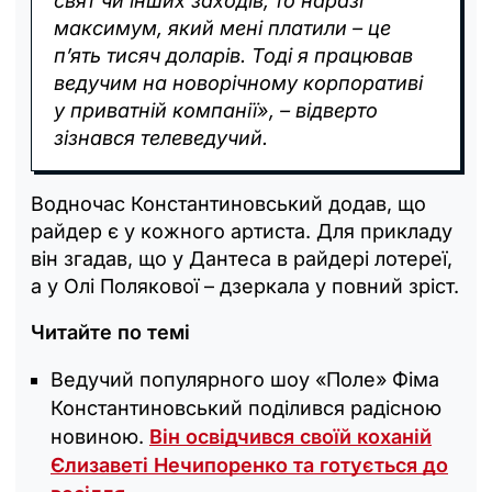
свят чи інших заходів, то наразі
максимум, який мені платили – це
п’ять тисяч доларів. Тоді я працював
ведучим на новорічному корпоративі
у приватній компанії», – відверто
зізнався телеведучий.
Водночас Константиновський додав, що
райдер є у кожного артиста. Для прикладу
він згадав, що у Дантеса в райдері лотереї,
а у Олі Полякової – дзеркала у повний зріст.
Читайте по темі
Ведучий популярного шоу «Поле» Фіма
Константиновський поділився радісною
новиною.
Він освідчився своїй коханій
Єлизаветі Нечипоренко та готується до