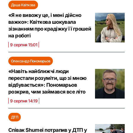
Даша Квіткова
«Я не вивожу це, і мені дійсно
важко»: Квіткова шокувала
зізнанням про крадіжку її грошей
на роботі
9 серпня 15:01
Олександр Пономарьов
«Навіть найближчі люди
перестали розуміти, що зі мною
відбувається»: Пономарьов
розкрив, чим займався все літо
9 серпня 14:19
ДТП
Співак Shumei потрапив у ДТП у