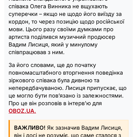
співака Олега Винника не вщухають
суперечки – якщо не щодо його виїзду за
кордон, то через позицію щодо російської
мови. Цього разу своїми думками про
артиста поділився музичний продюсер
Вадим Лисиця, який у минулому
співпрацював з ним.
За його словами, ще до початку
повномасштабного вторгнення поведінка
зіркового співака була дивною та
непередбачуваною. Лисиця припускає, що
це могло бути пов’язано із залежностями.
Про це він розповів в інтерв’ю для
OBOZ.UA.
ВАЖЛИВО!
Як зазначив Вадим Лисиця,
він і досі не розуміє, що саме сталося з