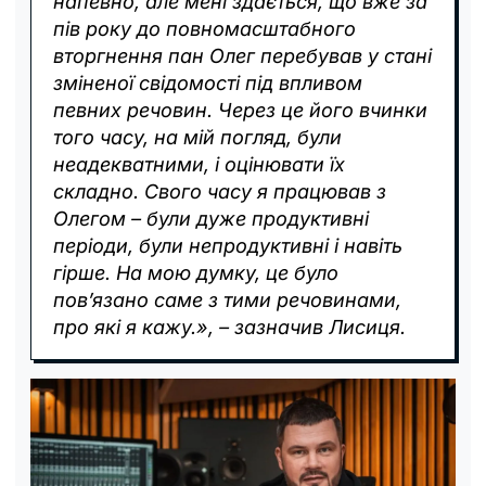
напевно, але мені здається, що вже за
пів року до повномасштабного
вторгнення пан Олег перебував у стані
зміненої свідомості під впливом
певних речовин. Через це його вчинки
того часу, на мій погляд, були
неадекватними, і оцінювати їх
складно. Свого часу я працював з
Олегом – були дуже продуктивні
періоди, були непродуктивні і навіть
гірше. На мою думку, це було
пов’язано саме з тими речовинами,
про які я кажу.», – зазначив Лисиця.