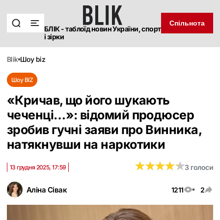
Спільнота
БЛІК - таблоїд новин України, спорт
і зірки
blik
шоу biz
Шоу BIZ
«Кричав, що його шукають
чеченці…»: відомий продюсер
зробив гучні заяви про Винника,
натякнувши на наркотики
★
★
★
★
★
★
★
★
★
★
3 голоси
13 грудня 2025, 17:59
Аліна Сівак
1211
2