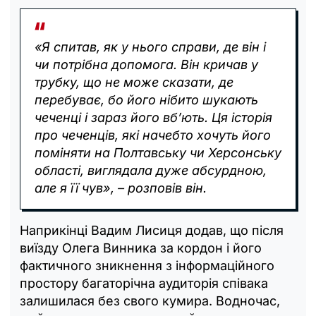
«Я спитав, як у нього справи, де він і
чи потрібна допомога. Він кричав у
трубку, що не може сказати, де
перебуває, бо його нібито шукають
чеченці і зараз його вб’ють. Ця історія
про чеченців, які начебто хочуть його
поміняти на Полтавську чи Херсонську
області, виглядала дуже абсурдною,
але я її чув», – розповів він.
Наприкінці Вадим Лисиця додав, що після
виїзду Олега Винника за кордон і його
фактичного зникнення з інформаційного
простору багаторічна аудиторія співака
залишилася без свого кумира. Водночас,