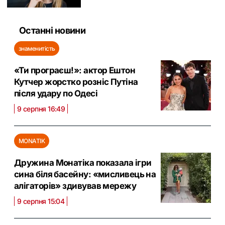
Останні новини
знаменитість
«Ти програєш!»: актор Ештон
Кутчер жорстко розніс Путіна
після удару по Одесі
9 серпня 16:49
MONATIK
Дружина Монатіка показала ігри
сина біля басейну: «мисливець на
алігаторів» здивував мережу
9 серпня 15:04