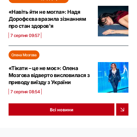
«Навіть йти не могла»: Надя
Дорофєєва вразила зізнанням
про стан здоров'я
7 серпня 09:57
Олена Мозгова
«Тікати – це не моє»: Олена
Мозгова відверто висловилася з
приводу виїзду з України
7 серпня 08:54
Всі новини