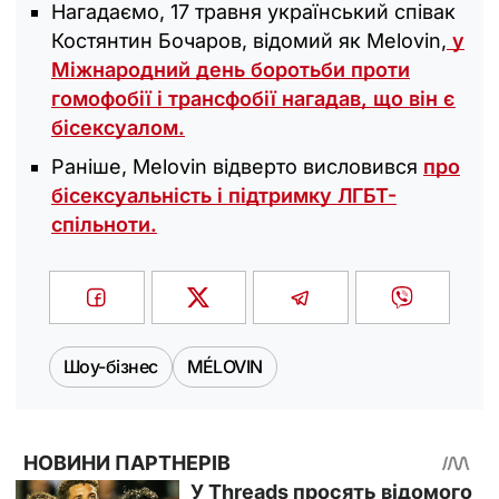
Нагадаємо, 17 травня український співак
Костянтин Бочаров, відомий як Melovin,
у
Міжнародний день боротьби проти
гомофобії і трансфобії нагадав, що він є
бісексуалом.
Раніше, Melovin відверто висловився
про
бісексуальність і підтримку ЛГБТ-
спільноти.
Шоу-бізнес
MÉLOVIN