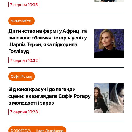
7 серпня 10:35
знаменитість
Дитинство на фермі у Африці та
лялькове обличчя: історія успіху
Шарліз Терон, яка підкорила
Голлівуд
7 серпня 10:32
Софія Ротару
Від юної красуні до легенди
сцени: як виглядала Софія Ротару
в молодості і зараз
7 серпня 10:28
DOROFEEVA — Надя Дорофєєва