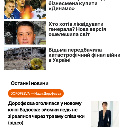
Останні новини
DOROFEEVA — Надя Дорофєєва
Дорофєєва оголилася у новому
кліпі Бадоєва: зйомки ледь не
зірвалися через травму співачки
(відео)