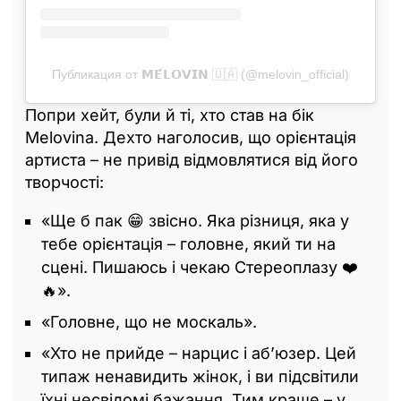
Публикация от 𝗠𝗘́𝗟𝗢𝗩𝗜𝗡 🇺🇦 (@melovin_official)
Попри хейт, були й ті, хто став на бік
Melovinа. Дехто наголосив, що орієнтація
артиста – не привід відмовлятися від його
творчості:
«Ще б пак 😁 звісно. Яка різниця, яка у
тебе орієнтація – головне, який ти на
сцені. Пишаюсь і чекаю Стереоплазу ❤️
🔥».
«Головне, що не москаль».
«Хто не прийде – нарцис і аб’юзер. Цей
типаж ненавидить жінок, і ви підсвітили
їхні несвідомі бажання. Тим краще – у