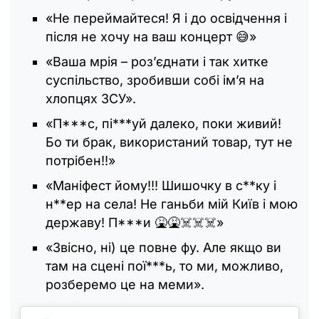
«Не переймайтеся! Я і до освідчення і
після не хочу на ваш концерт 😅»
«Ваша мрія – роз’єднати і так хитке
суспільство, зробивши собі ім’я на
хлопцях ЗСУ».
«П***с, пі***уй далеко, поки живий!
Бо ти брак, використаний товар, тут не
потрібен!!»
«Маніфест йому!!! Шишочку в с**ку і
н**ер на села! Не ганьби мій Київ і мою
державу! П***и 🤮🤮☠️☠️☠️»
«Звісно, ні) це повне фу. Але якщо ви
там на сцені пої***ь, то ми, можливо,
розберемо це на меми».