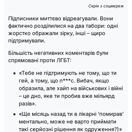
Cкрін з соцмереж
Підписники миттєво відреагували. Вони
фактично розділилися на два табори: одні
жорстко ображали зірку, інші – щиро
підтримували.
Більшість негативних коментарів були
спрямовані проти ЛГБТ:
«Тебе не підтримують не тому, що ти
гей, а тому, що п***с. Вибач, якщо
образила, але хайп на військових і війні
– це дно, яке ти пробив вже мільярд
разів».
«Ще місяць назад ти в лікарні ‘помирав’
ментально, може не варто приймати
такі серйозні рішення як одруження?)»