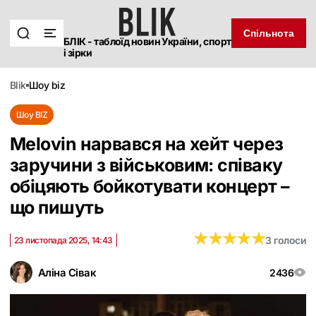
Спільнота
БЛІК - таблоїд новин України, спорт
і зірки
blik
шоу biz
Шоу BIZ
Melovin нарвався на хейт через
заручини з військовим: співаку
обіцяють бойкотувати концерт –
що пишуть
★
★
★
★
★
★
★
★
★
★
3 голоси
23 листопада 2025, 14:43
Аліна Сівак
2436