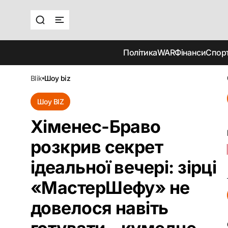
Політика
WAR
Фінанси
Спор
blik
шоу biz
Шоу BIZ
Хіменес-Браво
розкрив секрет
ідеальної вечері: зірці
«МастерШефу» не
довелося навіть