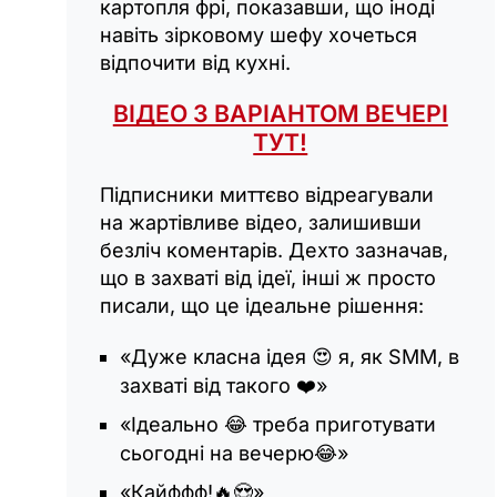
картопля фрі, показавши, що іноді
навіть зірковому шефу хочеться
відпочити від кухні.
ВІДЕО З ВАРІАНТОМ ВЕЧЕРІ
ТУТ!
Підписники миттєво відреагували
на жартівливе відео, залишивши
безліч коментарів. Дехто зазначав,
що в захваті від ідеї, інші ж просто
писали, що це ідеальне рішення:
«Дуже класна ідея 😍 я, як SMM, в
захваті від такого ❤️»
«Ідеально 😂 треба приготувати
сьогодні на вечерю😂»
«Кайффф!🔥😍»