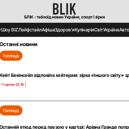
БЛІК - таблоїд новин України, спорт і зірки
т
Шоу BIZ
Лайфстайл
Афіша
Здоров'я
Кулінарія
Світ
Україна
Авт
Останні новини
Голлівуд
Кейт Бекінсейл відповіла хейтерам: зірка «Іншого світу» 
7 серпня 23:16
Голлівуд
Останній етюд перед паузою у кар’єрі: Аріана Гранде поп