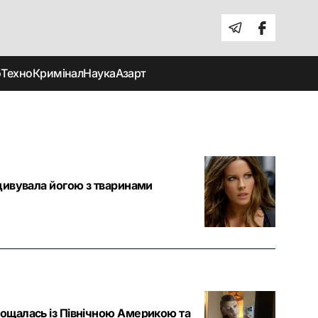
о
Техно
Кримінал
Наука
Азарт
здивувала йогою з тваринами
рощалась із Північною Америкою та