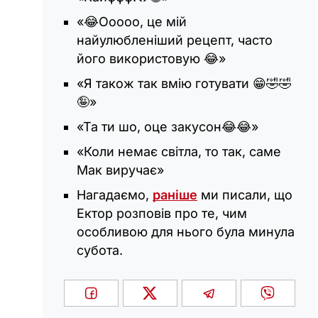
«😂Ооооо, це мій
найулюбленіший рецепт, часто
його використовую 😂»
«Я також так вмію готувати 😁🤣🤣
🤪»
«Та ти шо, оце закусон😂😂»
«Коли немає світла, то так, саме
Мак виручає»
Нагадаємо,
раніше
ми писали, що
Ектор розповів про те, чим
особливою для нього була минула
субота.