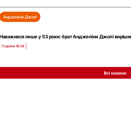
Анджеліна Джолі
Наважився лише у 53 роки: брат Анджеліни Джолі вирішив
7 серпня 19:04
Всі новини