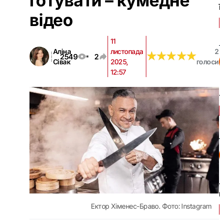
готувати – кумедне
відео
11
Аліна
листопада
2
★
★
★
★
★
★
★
★
★
★
2549
2
Сівак
2025,
голоси
12:57
Ектор Хіменес-Браво. Фото: Instagram