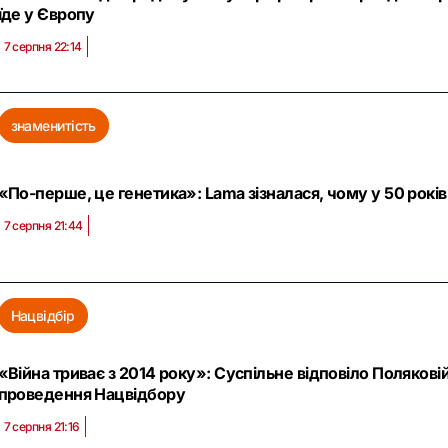
їде у Європу
7 серпня 22:14
знаменитість
«По-перше, це генетика»: Lama зізналася, чому у 50 рокі
7 серпня 21:44
Нацвідбір
«Війна триває з 2014 року»: Суспільне відповіло Полякові
проведення Нацвідбору
7 серпня 21:16