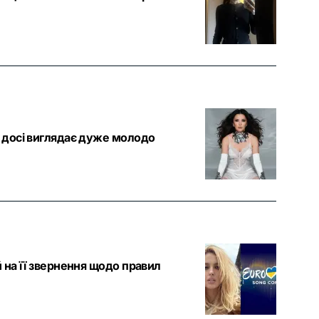
в досі виглядає дуже молодо
й на її звернення щодо правил