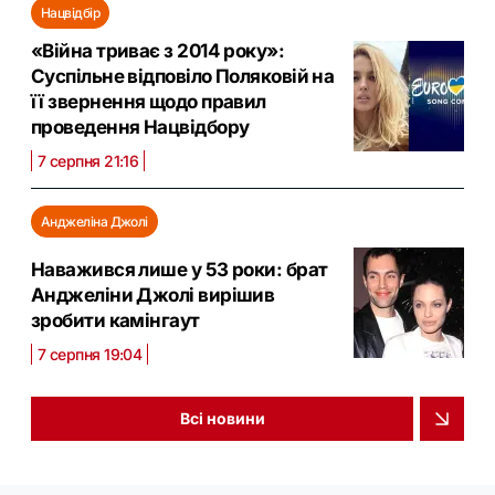
Нацвідбір
«Війна триває з 2014 року»:
Суспільне відповіло Поляковій на
її звернення щодо правил
проведення Нацвідбору
7 серпня 21:16
Анджеліна Джолі
Наважився лише у 53 роки: брат
Анджеліни Джолі вирішив
зробити камінгаут
7 серпня 19:04
Всі новини