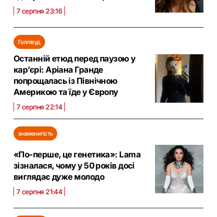
7 серпня 23:16
Голлівуд
Останній етюд перед паузою у
кар’єрі: Аріана Гранде
попрощалась із Північною
Америкою та їде у Європу
7 серпня 22:14
знаменитість
«По-перше, це генетика»: Lama
зізналася, чому у 50 років досі
виглядає дуже молодо
7 серпня 21:44