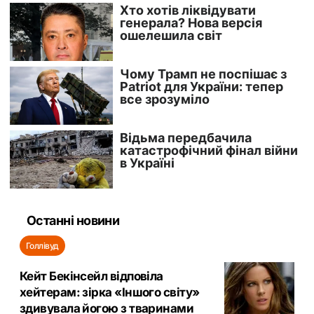
Останні новини
Голлівуд
Кейт Бекінсейл відповіла
хейтерам: зірка «Іншого світу»
здивувала йогою з тваринами