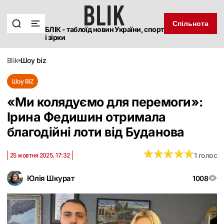
Спільнота
БЛІК - таблоїд новин України, спорт
і зірки
blik
шоу biz
Шоу BIZ
«Ми колядуємо для перемоги»:
Ірина Федишин отримала
благодійні лоти від Буданова
★
★
★
★
★
★
★
★
★
★
1 голос
25 жовтня 2025, 17:32
Юлія Шкурат
1008