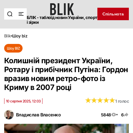
Спільнота
БЛІК - таблоїд новин України, спорт
і зірки
blik
шоу biz
Шоу BIZ
Колишній президент України,
Ротару і прибічник Путіна: Гордон
вразив новим ретро-фото із
Криму в 2007 році
★
★
★
★
★
★
★
★
★
★
1 голос
10 серпня 2025, 12:03
Владислав Власенко
5848
6