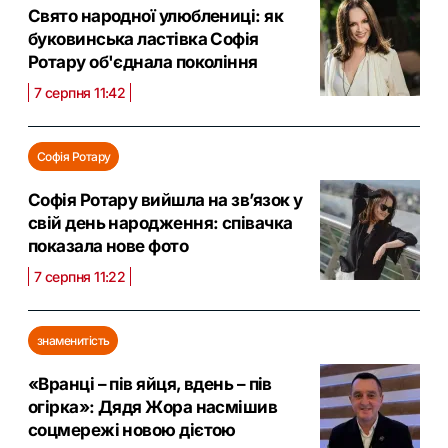
Свято народної улюблениці: як
буковинська ластівка Софія
Ротару об'єднала покоління
7 серпня 11:42
Софія Ротару
Софія Ротару вийшла на зв’язок у
свій день народження: співачка
показала нове фото
7 серпня 11:22
знаменитість
«Вранці – пів яйця, вдень – пів
огірка»: Дядя Жора насмішив
соцмережі новою дієтою