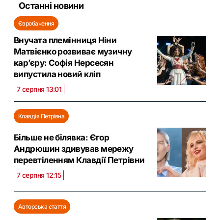
Останні новини
Євробачення
Внучата племінниця Ніни
Матвієнко розвиває музичну
кар’єру: Софія Нерсесян
випустила новий кліп
7 серпня 13:01
Клавдія Петрівна
Більше не білявка: Єгор
Андрюшин здивував мережу
перевтіленням Клавдії Петрівни
7 серпня 12:15
Авторська стаття