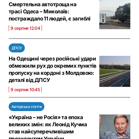
Смертельна автотроща на
трасі Одеса – Миколаїв:
постраждало 11 людей, є загиблі
9 серпня 12:04
ДПСУ
На Одещині через російські удари
обмежили рух до окремих пунктів
пропуску на кордоні з Молдовою:
деталі від ДПСУ
9 серпня 10:45
Авторська стаття
«Україна – не Росія» та епоха
великих змін: як Леонід Кучма
став найсуперечливішим
президентом України