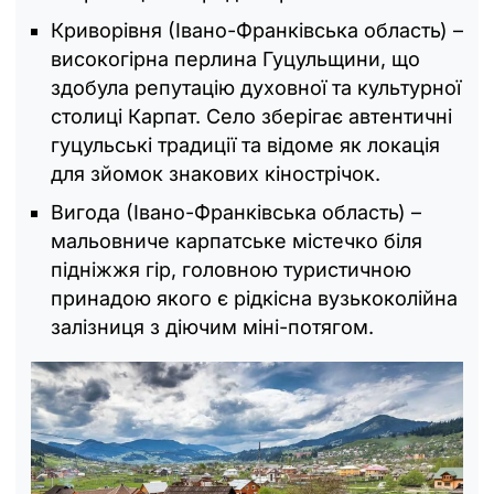
Криворівня (Івано-Франківська область) –
високогірна перлина Гуцульщини, що
здобула репутацію духовної та культурної
столиці Карпат. Село зберігає автентичні
гуцульські традиції та відоме як локація
для зйомок знакових кінострічок.
Вигода (Івано-Франківська область) –
мальовниче карпатське містечко біля
підніжжя гір, головною туристичною
принадою якого є рідкісна вузькоколійна
залізниця з діючим міні-потягом.