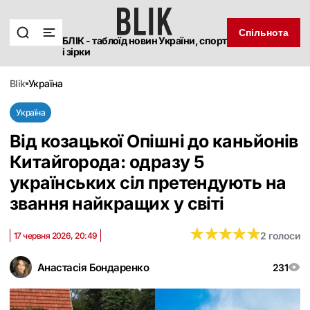
Спільнота
БЛІК - таблоїд новин України, спорт
і зірки
blik
україна
Україна
Від козацької Опішні до каньйонів
Китайгорода: одразу 5
українських сіл претендують на
звання найкращих у світі
★
★
★
★
★
★
★
★
★
★
2 голоси
17 червня 2026, 20:49
Анастасія Бондаренко
231