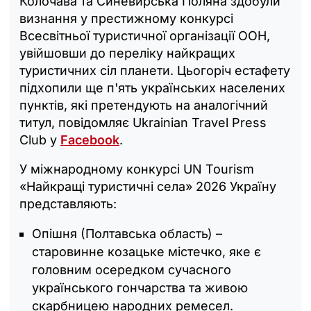
Колочава та Синевирська Поляна здобули
визнання у престижному конкурсі
Всесвітньої туристичної організації ООН,
увійшовши до переліку найкращих
туристичних сіл планети. Цьогоріч естафету
підхопили ще п'ять українських населених
пунктів, які претендують на аналогічний
титул, повідомляє Ukrainian Travel Press
Club у
Facebook
.
У міжнародному конкурсі UN Tourism
«Найкращі туристичні села» 2026 Україну
представляють:
Опішня (Полтавська область) –
старовинне козацьке містечко, яке є
головним осередком сучасного
українського гончарства та живою
скарбницею народних ремесел.