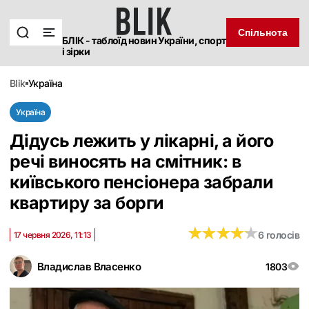
Спільнота
БЛІК - таблоїд новин України, спорт
і зірки
blik
україна
Україна
Дідусь лежить у лікарні, а його
речі виносять на смітник: в
київського пенсіонера забрали
квартиру за борги
★
★
★
★
★
★
★
★
★
★
6 голосів
17 червня 2026, 11:13
Владислав Власенко
1803