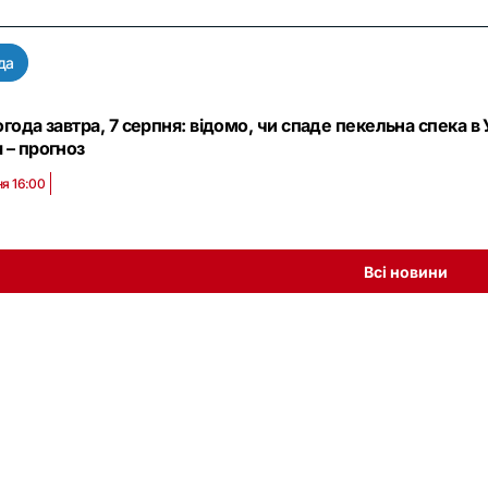
да
огода завтра, 7 серпня: відомо, чи спаде пекельна спека в 
 – прогноз
ня 16:00
Всі новини