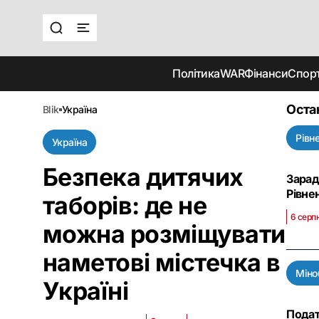
Політика
WAR
Фінанси
Спор
Оста
blik
україна
Рівн
Україна
Безпека дитячих
Зарад
Рівне
таборів: де не
6 серпн
можна розміщувати
наметові містечка в
Міно
Україні
Подат