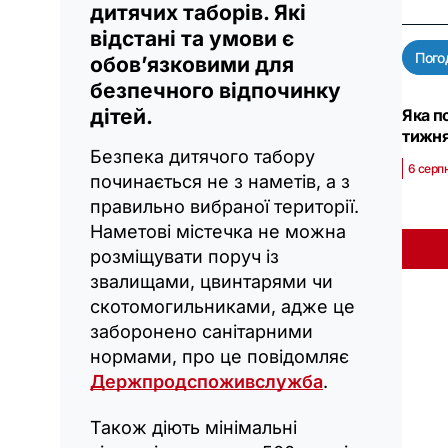
дитячих таборів. Які
відстані та умови є
Пого
обов’язковими для
безпечного відпочинку
дітей.
Яка п
тижня
Безпека дитячого табору
6 серп
починається не з наметів, а з
правильно вибраної території.
Наметові містечка не можна
розміщувати поруч із
звалищами, цвинтарями чи
скотомогильниками, адже це
заборонено санітарними
нормами, про це повідомляє
Держпродспоживслужба
.
Також діють мінімальні