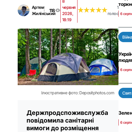
8
торкн
Артем
червня
1
★
★
★
★
★
★
★
★
★
★
118
Жилінський
2026,
голос
6 серп
18:19
Війн
Украї
людя
6 серп
Ілюстративне фото: Dеpositphotos.com
Свят
Держпродспоживслужба
Зелен
повідомила санітарні
6 серпн
вимоги до розміщення