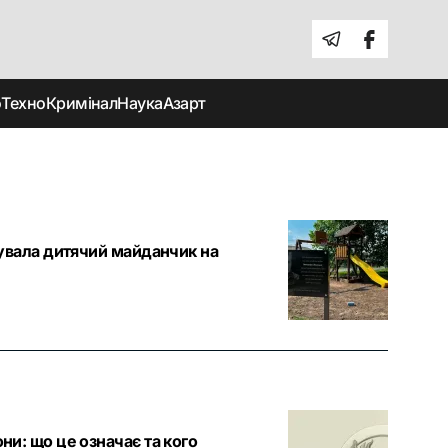
о
Техно
Кримінал
Наука
Азарт
удувала дитячий майданчик на
ни: що це означає та кого