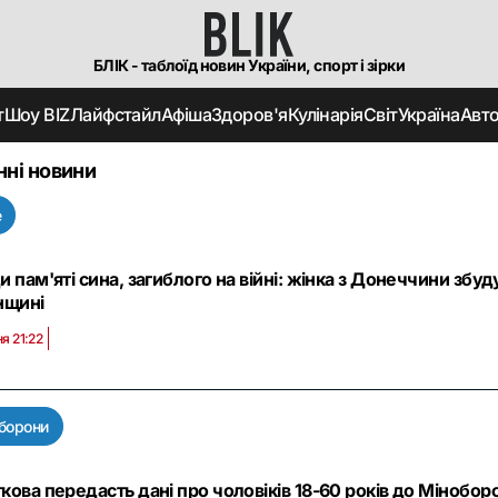
БЛІК - таблоїд новин України, спорт і зірки
т
Шоу BIZ
Лайфстайл
Афіша
Здоров'я
Кулінарія
Світ
Україна
Авт
нні новини
е
и пам'яті сина, загиблого на війні: жінка з Донеччини зб
нщині
я 21:22
борони
кова передасть дані про чоловіків 18-60 років до Міноборо