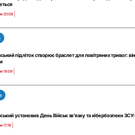
еться
ня 20:08
а
нський підліток створює браслет для повітряних тривог: в
м
ня 19:09
а
ський установив День Військ зв'язку та кібербезпеки ЗСУ: 
я 17:16