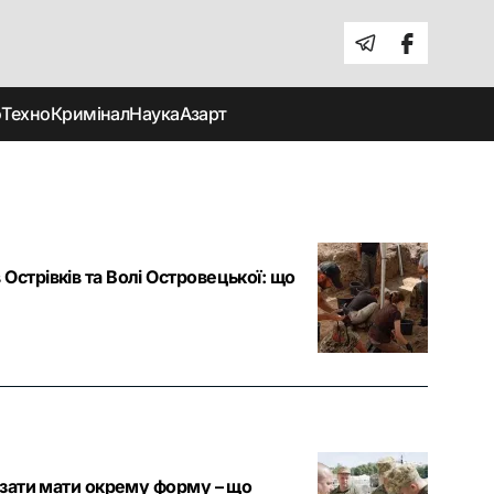
о
Техно
Кримінал
Наука
Азарт
Острівків та Волі Островецької: що
'язати мати окрему форму – що