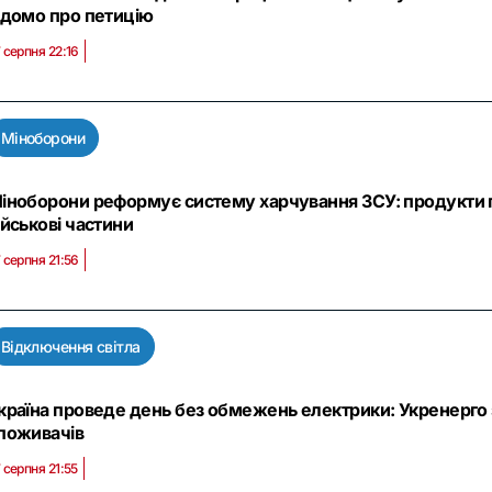
ідомо про петицію
 серпня 22:16
Міноборони
іноборони реформує систему харчування ЗСУ: продукти п
ійськові частини
 серпня 21:56
Відключення світла
країна проведе день без обмежень електрики: Укренерго
поживачів
 серпня 21:55