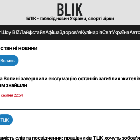
БЛІК - таблоїд новин України, спорт і зірки
т
Шоу BIZ
Лайфстайл
Афіша
Здоров'я
Кулінарія
Світ
Україна
Авт
станні новини
Волинь
а Волині завершили ексгумацію останків загиблих жителів 
ам знайшли
 серпня 22:54
ТЦК
амість слів та посвідчення: працівників ТЦК хочуть зобов