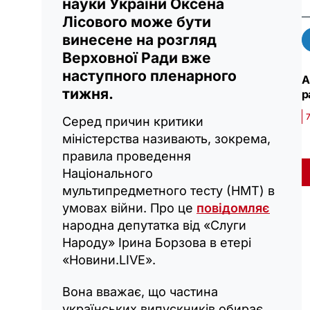
науки України Оксена
Лісового може бути
винесене на розгляд
Верховної Ради вже
наступного пленарного
А
тижня.
р
7
Серед причин критики
міністерства називають, зокрема,
правила проведення
Національного
мультипредметного тесту (НМТ) в
умовах війни. Про це
повідомляє
народна депутатка від «Слуги
Народу» Ірина Борзова в етері
«Новини.LIVE».
Вона вважає, що частина
українських випускників обирає