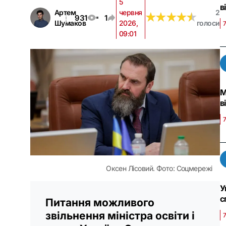
5
в
Артем
червня
2
★
★
★
★
★
★
★
★
★
★
931
1
Шумаков
2026,
голоси
7
09:01
М
в
7
Оксен Лісовий. Фото: Соцмережі
У
с
Питання можливого
звільнення міністра освіти і
7