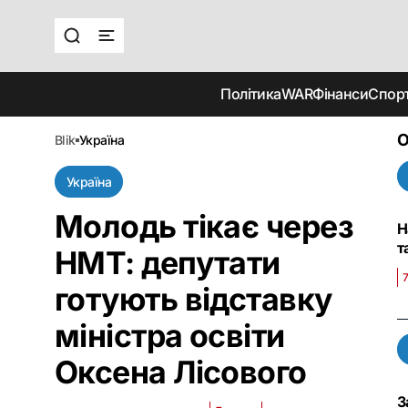
Політика
WAR
Фінанси
Спор
О
blik
україна
Україна
Молодь тікає через
Н
т
НМТ: депутати
7
готують відставку
міністра освіти
Оксена Лісового
З