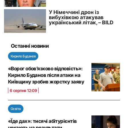
Останні новини
Кирило Буданов
«Ворог обов’язково відповість»:
Кирило Буданов після атаки на
Київщину зробив жорстку заяву
6 серпня 12:09
Освіта
«Їде дах»: тисячі абітурієнтів
чекають на результати