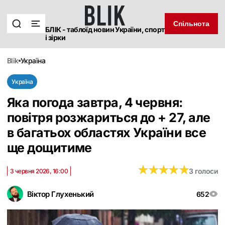
Спільнота
БЛІК - таблоїд новин України, спорт
і зірки
blik
україна
Україна
Яка погода завтра, 4 червня:
повітря розжариться до + 27, але
в багатьох областях України все
ще дощитиме
★
★
★
★
★
★
★
★
★
★
3 голоси
3 червня 2026, 16:00
Віктор Глухенький
652