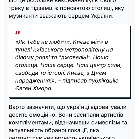
що це особливе виконання культового
треку в підземці є присвятою столиці, яку
музиканти вважають серцем України.
«Як Тебе не любити, Києве мій» в
тунелі київського метрополітену на
білому роялі та "джавеліні". Наша
столиця. Наше серце. Наш центр сили,
свободи та історії. Києве, з Днем
народження!», – підписав публікацію
Євген Хмара.
Варто зазначити, що українці відреагували
досить емоційно. Вони засипали артистів
компліментами, відзначивши символізм та
актуальність обраної локації, яка
демонструє незламність українського