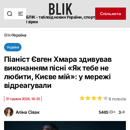
Спільнота
БЛІК - таблоїд новин України, спорт
і зірки
blik
україна
Україна
Піаніст Євген Хмара здивував
виконанням пісні «Як тебе не
любити, Києве мій»: у мережі
відреагували
★
★
★
★
★
★
★
★
★
★
8 голосів
31 травня 2026, 16:35
Аліна Сівак
5465
3