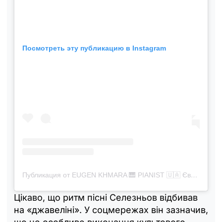
Посмотреть эту публикацию в Instagram
Публикация от EUGEN KHMARA 🎹 PIANIST 🇺🇦 Євген Хмара (@evgenykhmara)
Цікаво, що ритм пісні Селезньов відбивав
на «джавеліні». У соцмережах він зазначив,