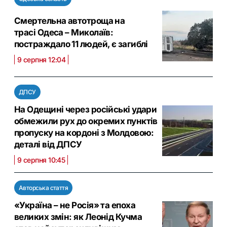
Смертельна автотроща на
трасі Одеса – Миколаїв:
постраждало 11 людей, є загиблі
9 серпня 12:04
ДПСУ
На Одещині через російські удари
обмежили рух до окремих пунктів
пропуску на кордоні з Молдовою:
деталі від ДПСУ
9 серпня 10:45
Авторська стаття
«Україна – не Росія» та епоха
великих змін: як Леонід Кучма