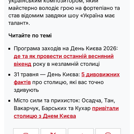
українським композитором, який
майстерно володіє грою на фортепіано та
став відомим завдяки шоу «Україна має
талант».
Читайте по темі
Програма заходів на День Києва 2026:
де та як провести останній весняний
вікенд
року в незламній столиці
31 травня — День Києва:
5 дивовижних
фактів
про столицю, які вас точно
здивують
Місто сили та прихисток: Осадча, Тан,
Вакарчук, Барських та Кухар
привітали
столицю з Днем Києва