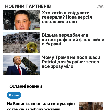
Останні новини
Волинь
На Волині завершили ексгумацію
останків загиблих жителів