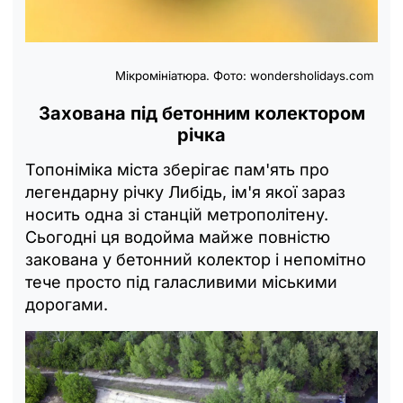
Мікромініатюра. Фото:
wondersholidays.com
Захована під бетонним колектором
річка
Топоніміка міста зберігає пам'ять про
легендарну річку Либідь, ім'я якої зараз
носить одна зі станцій метрополітену.
Сьогодні ця водойма майже повністю
закована у бетонний колектор і непомітно
тече просто під галасливими міськими
дорогами.