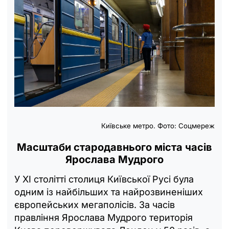
Київське метро. Фото: Соцмереж
Масштаби стародавнього міста часів
Ярослава Мудрого
У XI столітті столиця Київської Русі була
одним із найбільших та найрозвиненіших
європейських мегаполісів. За часів
правління Ярослава Мудрого територія