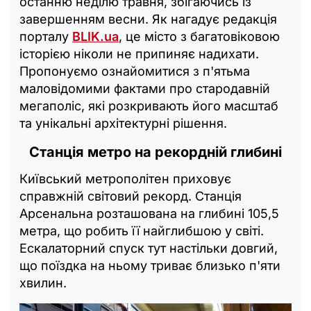
останню неділю травня, збігаючись із
завершенням весни. Як нагадує редакція
порталу
BLIK.ua
, це місто з багатовіковою
історією ніколи не припиняє надихати.
Пропонуємо ознайомитися з п'ятьма
маловідомими фактами про стародавній
мегаполіс, які розкривають його масштаб
та унікальні архітектурні рішення.
Станція метро на рекордній глибині
Київський метрополітен приховує
справжній світовий рекорд. Станція
Арсенальна розташована на глибині 105,5
метра, що робить її найглибшою у світі.
Ескалаторний спуск тут настільки довгий,
що поїздка на ньому триває близько п'яти
хвилин.