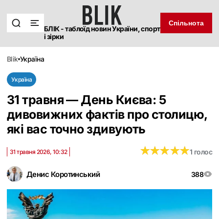
Спільнота
БЛІК - таблоїд новин України, спорт
і зірки
blik
україна
Україна
31 травня — День Києва: 5
дивовижних фактів про столицю,
які вас точно здивують
★
★
★
★
★
★
★
★
★
★
1 голос
31 травня 2026, 10:32
Денис Коротинський
388