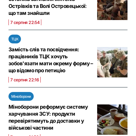
Острівків та Волі Островецької:
що там знайшли
7 серпня 22:54
ТЦК
Замість слів та посвідчення:
працівників ТЦК хочуть
зобов'язати мати окрему форму –
що відомо про петицію
7 серпня 22:16
Міноборони
Міноборони реформує систему
харчування ЗСУ: продукти
перевірятимуть до доставки у
військові частини