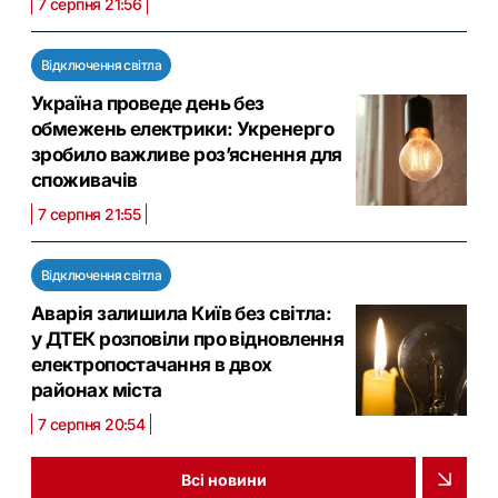
7 серпня 21:56
Відключення світла
Україна проведе день без
обмежень електрики: Укренерго
зробило важливе роз’яснення для
споживачів
7 серпня 21:55
Відключення світла
Аварія залишила Київ без світла:
у ДТЕК розповіли про відновлення
електропостачання в двох
районах міста
7 серпня 20:54
Всі новини