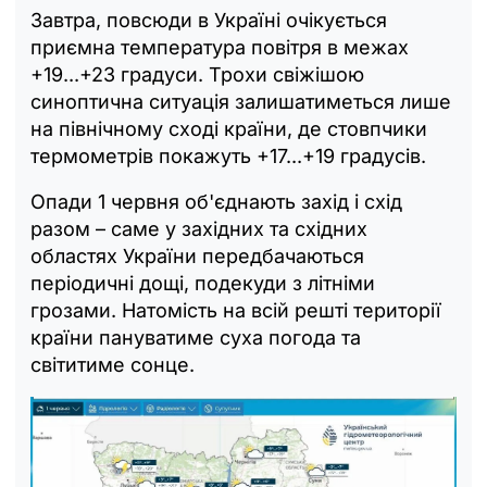
Завтра, повсюди в Україні очікується
приємна температура повітря в межах
+19...+23 градуси. Трохи свіжішою
синоптична ситуація залишатиметься лише
на північному сході країни, де стовпчики
термометрів покажуть +17...+19 градусів.
Опади 1 червня об'єднають захід і схід
разом – саме у західних та східних
областях України передбачаються
періодичні дощі, подекуди з літніми
грозами. Натомість на всій решті території
країни пануватиме суха погода та
світитиме сонце.