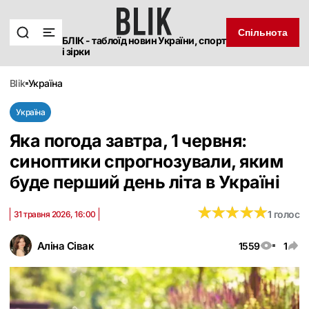
Спільнота
БЛІК - таблоїд новин України, спорт
і зірки
blik
україна
Україна
Яка погода завтра, 1 червня:
синоптики спрогнозували, яким
буде перший день літа в Україні
★
★
★
★
★
★
★
★
★
★
1 голос
31 травня 2026, 16:00
Аліна Сівак
1559
1