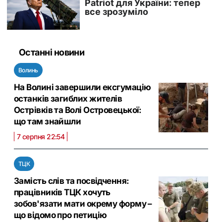
Останні новини
Волинь
На Волині завершили ексгумацію
останків загиблих жителів
Острівків та Волі Островецької:
що там знайшли
7 серпня 22:54
ТЦК
Замість слів та посвідчення:
працівників ТЦК хочуть
зобов'язати мати окрему форму –
що відомо про петицію