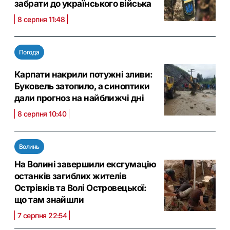
забрати до українського війська
8 серпня 11:48
Погода
Карпати накрили потужні зливи:
Буковель затопило, а синоптики
дали прогноз на найближчі дні
8 серпня 10:40
Волинь
На Волині завершили ексгумацію
останків загиблих жителів
Острівків та Волі Островецької:
що там знайшли
7 серпня 22:54