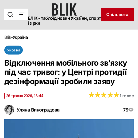
Спільнота
БЛІК - таблоїд новин України, спорт
і зірки
blik
україна
Україна
Відключення мобільного зв’язку
під час тривог: у Центрі протидії
дезінформації зробили заяву
★
★
★
★
★
★
★
★
★
★
1 голос
26 травня 2026, 13:44
Уляна Виноградова
75