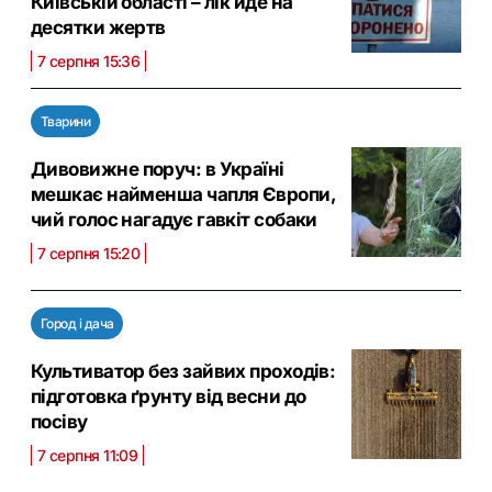
Київській області – лік йде на
десятки жертв
7 серпня 15:36
Тварини
Дивовижне поруч: в Україні
мешкає найменша чапля Європи,
чий голос нагадує гавкіт собаки
7 серпня 15:20
Город і дача
Культиватор без зайвих проходів:
підготовка ґрунту від весни до
посіву
7 серпня 11:09