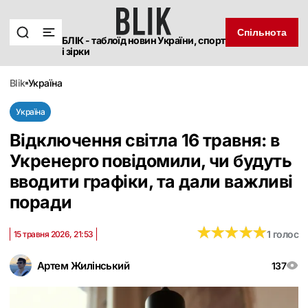
Спільнота
БЛІК - таблоїд новин України, спорт
і зірки
blik
україна
Україна
Відключення світла 16 травня: в
Укренерго повідомили, чи будуть
вводити графіки, та дали важливі
поради
★
★
★
★
★
★
★
★
★
★
1 голос
15 травня 2026, 21:53
Артем Жилінський
137