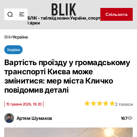
Спільнота
БЛІК - таблоїд новин України, спорт
і зірки
blik
україна
Україна
Вартість проїзду у громадському
транспорті Києва може
змінитися: мер міста Кличко
повідомив деталі
★
★
★
★
★
★
★
★
★
★
2 голоси
15 травня 2026, 19:20
Артем Шумаков
167