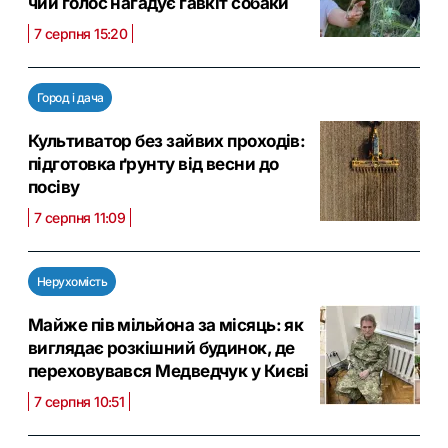
чий голос нагадує гавкіт собаки
7 серпня 15:20
Город і дача
Культиватор без зайвих проходів:
підготовка ґрунту від весни до
посіву
7 серпня 11:09
Нерухомість
Майже пів мільйона за місяць: як
виглядає розкішний будинок, де
переховувався Медведчук у Києві
7 серпня 10:51