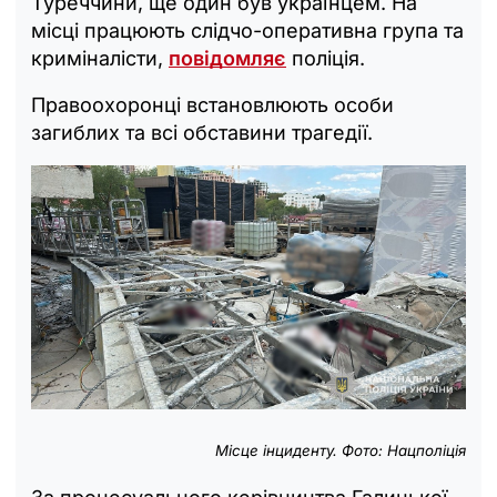
Туреччини, ще один був українцем. На
місці працюють слідчо-оперативна група та
криміналісти,
повідомляє
поліція.
Правоохоронці встановлюють особи
загиблих та всі обставини трагедії.
Місце інциденту. Фото: Нацполіція