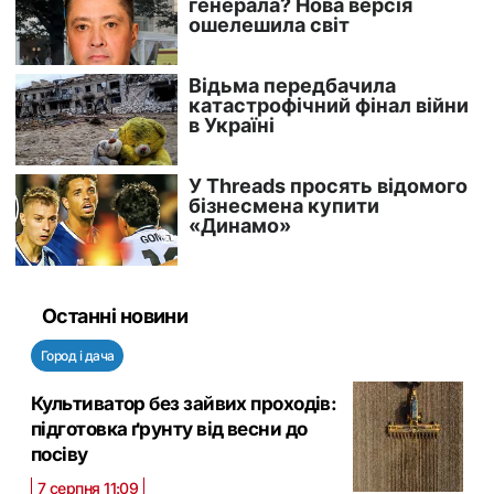
Останні новини
Город і дача
Культиватор без зайвих проходів:
підготовка ґрунту від весни до
посіву
7 серпня 11:09