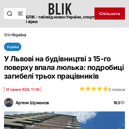
Спільнота
БЛІК - таблоїд новин України, спорт
і зірки
blik
україна
Україна
У Львові на будівництві з 15-го
поверху впала люлька: подробиці
загибелі трьох працівників
★
★
★
★
★
★
★
★
★
★
2 голоси
14 травня 2026, 17:46
Артем Шумаков
163