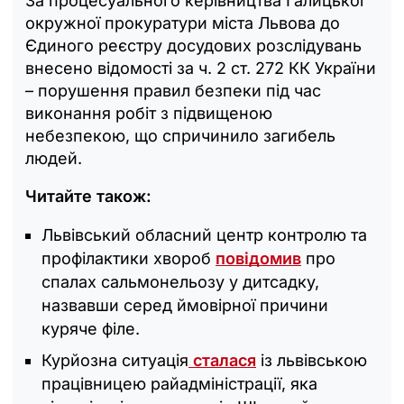
За процесуального керівництва Галицької
окружної прокуратури міста Львова до
Єдиного реєстру досудових розслідувань
внесено відомості за ч. 2 ст. 272 КК України
– порушення правил безпеки під час
виконання робіт з підвищеною
небезпекою, що спричинило загибель
людей.
Читайте також:
Львівський обласний центр контролю та
профілактики хвороб
повідомив
про
спалах сальмонельозу у дитсадку,
назвавши серед ймовірної причини
куряче філе.
Курйозна ситуація
сталася
із львівською
працівницею райадміністрації, яка