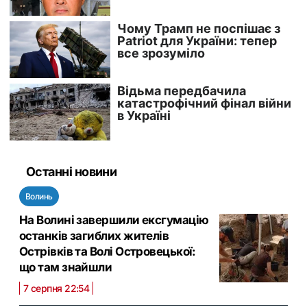
Останні новини
Волинь
На Волині завершили ексгумацію
останків загиблих жителів
Острівків та Волі Островецької:
що там знайшли
7 серпня 22:54