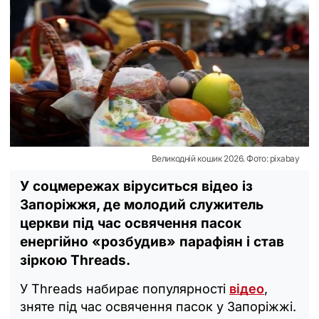
Великодній кошик 2026. Фото: pixabay
У соцмережах віруситься відео із
Запоріжжя, де молодий служитель
церкви під час освячення пасок
енергійно «розбудив» парафіян і став
зіркою Threads.
У Threads набирає популярності
відео
,
зняте під час освячення пасок у Запоріжжі.