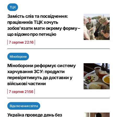
ТЦК
Замість слів та посвідчення:
працівників ТЦК хочуть
зобов'язати мати окрему форму –
що відомо про петицію
7 серпня 22:16
Міноборони
Міноборони реформує систему
харчування ЗСУ: продукти
перевірятимуть до доставки у
військові частини
7 серпня 21:56
Відключення світла
Україна проведе день без