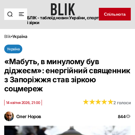
Спільнота
БЛІК - таблоїд новин України, спорт
і зірки
blik
україна
Україна
«Мабуть, в минулому був
діджеєм»: енергійний священник
з Запоріжжя став зіркою
соцмереж
★
★
★
★
★
★
★
★
★
★
2 голоси
14 квітня 2026, 21:00
Олег Норов
844