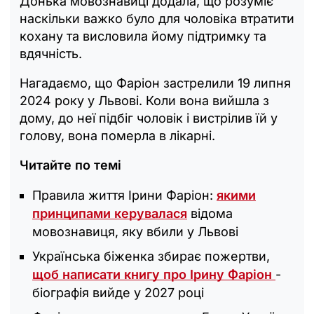
Донька мовознавиці додала, що розуміє
наскільки важко було для чоловіка втратити
кохану та висловила йому підтримку та
вдячність.
Нагадаємо, що Фаріон застрелили 19 липня
2024 року у Львові. Коли вона вийшла з
дому, до неї підбіг чоловік і вистрілив їй у
голову, вона померла в лікарні.
Читайте по темі
Правила життя Ірини Фаріон:
якими
принципами керувалася
відома
мовознавиця, яку вбили у Львові
Українська біженка збирає пожертви,
щоб написати книгу про Ірину Фаріон
-
біографія вийде у 2027 році