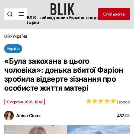
Спільнота
БЛІК - таблоїд новин України, спорт
і зірки
blik
україна
Україна
«Була закохана в цього
чоловіка»: донька вбитої Фаріон
зробила відверте зізнання про
особисте життя матері
★
★
★
★
★
★
★
★
★
★
1 голос
10 березня 2026, 12:42
Аліна Сівак
433