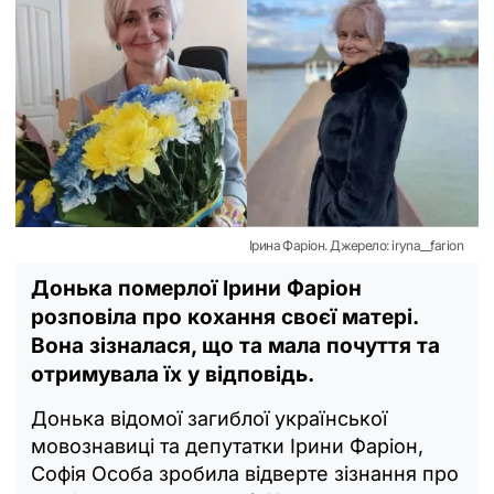
Ірина Фаріон. Джерело: iryna__farion
Донька померлої Ірини Фаріон
розповіла про кохання своєї матері.
Вона зізналася, що та мала почуття та
отримувала їх у відповідь.
Донька відомої загиблої української
мовознавиці та депутатки Ірини Фаріон,
Софія Особа зробила відверте зізнання про