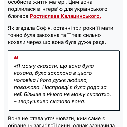
особисте життя матері. Цим вона
поділилася в інтерв'ю для українського
блогера
Ростислава Калацинського.
Як згадала Софія, останні три роки її мати
точно була закохана та її теж сильно
кохали через що вона була дуже рада.
«Я можу сказати, що вона була
кохана, була закохана в цього
чоловіка і його дуже любила,
поважала. Насправді я була рада за
неї. Більше я нічого не можу сказати»,
– зворушливо сказала вона.
Вона не стала уточнювати, ким саме є
обранець загиблої Ірини, однак зазначила,