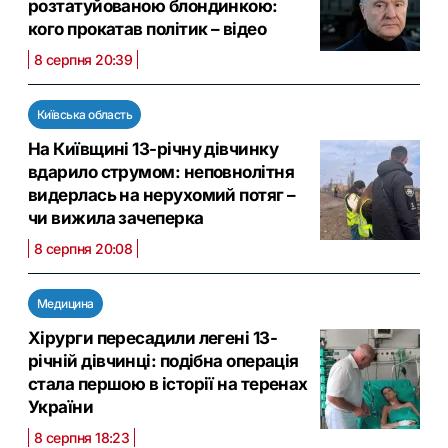
розтатуйованою блондинкою:
кого прокатав політик – відео
8 серпня 20:39
Київська область
На Київщині 13-річну дівчинку
вдарило струмом: неповнолітня
видерлась на нерухомий потяг –
чи вижила зачеперка
8 серпня 20:08
Медицина
Хірурги пересадили легені 13-
річній дівчинці: подібна операція
стала першою в історії на теренах
України
8 серпня 18:23