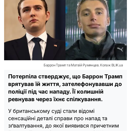
Баррон Трамп та Матвій Румянцев. Колаж BLIK.ua
Потерпіла стверджує, що Баррон Трамп
врятував їй життя, зателефонувавши до
поліції під час нападу. Її колишній
ревнував через їхнє спілкування.
У британському суді стали відомі
сенсаційні деталі справи про напад та
зґвалтування, до якої виявився причетним