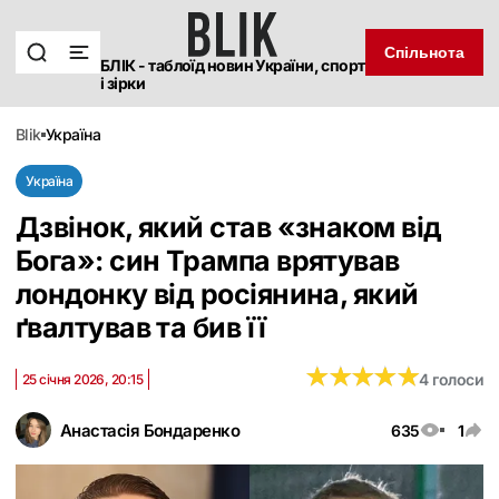
Спільнота
БЛІК - таблоїд новин України, спорт
і зірки
blik
україна
Україна
Дзвінок, який став «знаком від
Бога‎»: син Трампа врятував
лондонку від росіянина, який
ґвалтував та бив її
★
★
★
★
★
★
★
★
★
★
4 голоси
25 січня 2026, 20:15
Анастасія Бондаренко
635
1