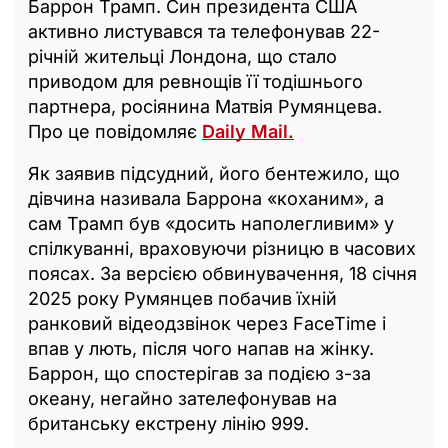
Баррон Трамп. Син президента США
активно листувався та телефонував 22-
річній жительці Лондона, що стало
приводом для ревнощів її тодішнього
партнера, росіянина Матвія Румянцева.
Про це повідомляє
Daily Mail.
Як заявив підсудний, його бентежило, що
дівчина називала Баррона «коханим», а
сам Трамп був «досить наполегливим» у
спілкуванні, враховуючи різницю в часових
поясах. За версією обвинувачення, 18 січня
2025 року Румянцев побачив їхній
ранковий відеодзвінок через FaceTime і
впав у лють, після чого напав на жінку.
Баррон, що спостерігав за подією з-за
океану, негайно зателефонував на
британську екстрену лінію 999.