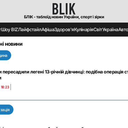
БЛІК - таблоїд новин України, спорт і зірки
т
Шоу BIZ
Лайфстайл
Афіша
Здоров'я
Кулінарія
Світ
Україна
Авт
ні новини
цина
и пересадили легені 13-річній дівчинці: подібна операція с
и
 18:23
зація