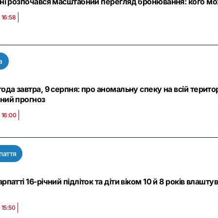
їні розпочався масштабний перегляд бронювання: кого мож
 16:58
а
года завтра, 9 серпня: про аномальну спеку на всій терито
ний прогноз
 16:00
паття
арпатті 16-річний підліток та діти віком 10 й 8 років вла
 15:50