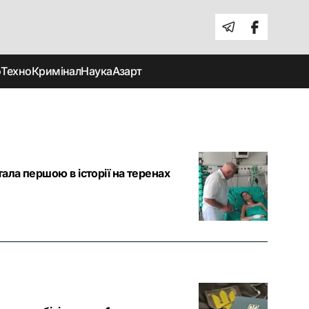
о
Техно
Кримінал
Наука
Азарт
тала першою в історії на теренах