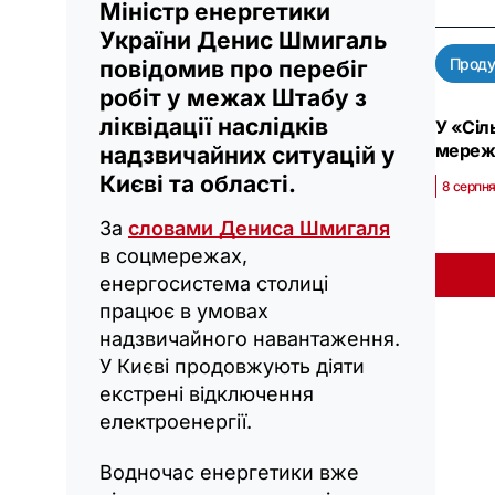
Міністр енергетики
України Денис Шмигаль
Проду
повідомив про перебіг
робіт у межах Штабу з
ліквідації наслідків
У «Сіл
мереж
надзвичайних ситуацій у
Києві та області.
8 серпня
За
словами Дениса Шмигаля
в соцмережах,
енергосистема столиці
працює в умовах
надзвичайного навантаження.
У Києві продовжують діяти
екстрені відключення
електроенергії.
Водночас енергетики вже