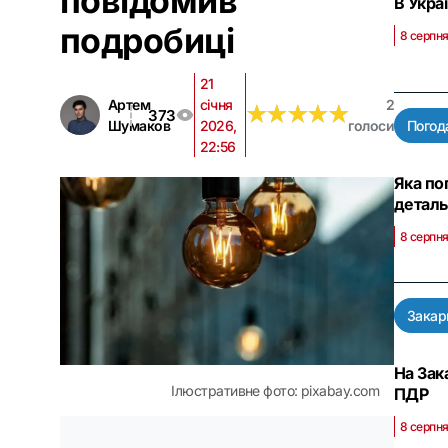
повідомив
В Укра
подробиці
8 серпня
21
Артем
січня
2
★
★
★
★
★
★
★
★
★
★
373
Шумаков
2026,
голоси
Погод
22:56
Яка по
деталь
8 серпня
Закар
На Зак
Ілюстративне фото: pixabay.com
ПДР
8 серпня