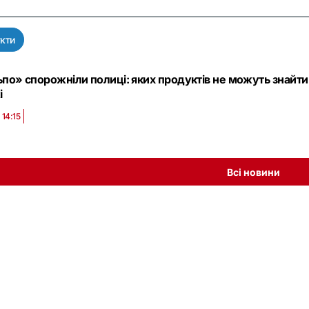
кти
ьпо» спорожніли полиці: яких продуктів не можуть знайти 
і
 14:15
Всі новини