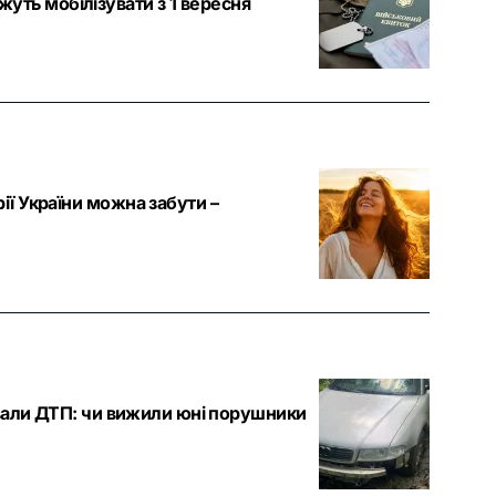
уть мобілізувати з 1 вересня
рії України можна забути –
штували ДТП: чи вижили юні порушники