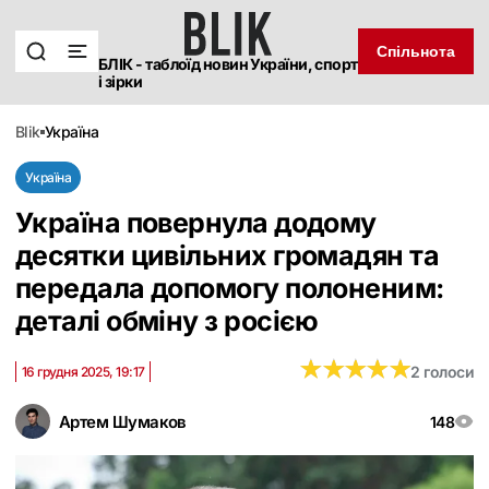
Спільнота
БЛІК - таблоїд новин України, спорт
і зірки
blik
україна
Україна
Україна повернула додому
десятки цивільних громадян та
передала допомогу полоненим:
деталі обміну з росією
★
★
★
★
★
★
★
★
★
★
2 голоси
16 грудня 2025, 19:17
Артем Шумаков
148