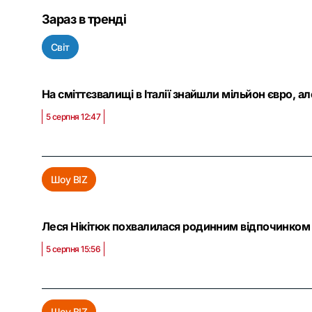
Зараз в тренді
Світ
На сміттєзвалищі в Італії знайшли мільйон євро, а
5 серпня 12:47
Шоу BIZ
Леся Нікітюк похвалилася родинним відпочинком 
5 серпня 15:56
Шоу BIZ