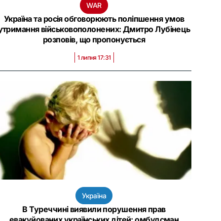
WAR
Україна та росія обговорюють поліпшення умов
утримання військовополонених: Дмитро Лубінець
розповів, що пропонується
1 липня 17:31
Україна
В Туреччині виявили порушення прав
евакуйованих українських дітей: омбудсман