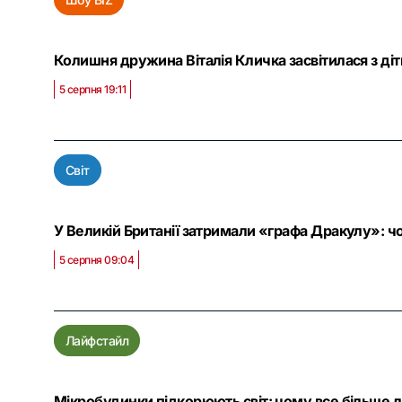
Колишня дружина Віталія Кличка засвітилася з ді
5 серпня 19:11
Світ
У Великій Британії затримали «графа Дракулу»: чо
5 серпня 09:04
Лайфстайл
Мікробудинки підкорюють світ: чому все більше 