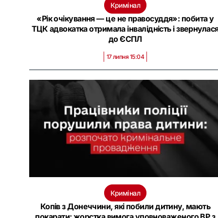
Кримінал
«Рік очікування — це не правосуддя»: побита у
ТЦК адвокатка отримала інвалідність і звернулас
до ЄСПЛ
17 липня 15:04
Кримінал
Копів з Донеччини, які побили дитину, мають
покарати: жорстка вимога уповноваженого ВР з