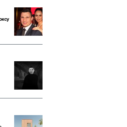
оксу
є