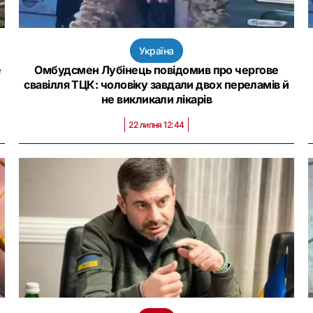
Україна
е
Омбудсмен Лубінець повідомив про чергове
свавілля ТЦК: чоловіку завдали двох переламів й
не викликали лікарів
22 липня 12:44