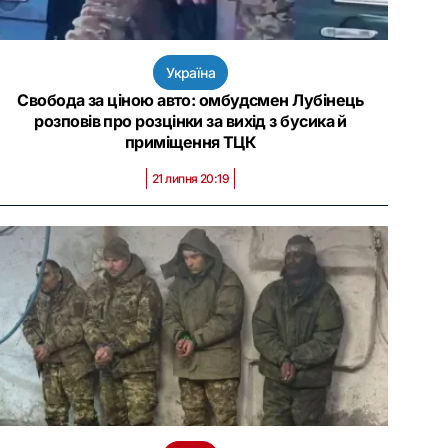
Україна
Свобода за ціною авто: омбудсмен Лубінець
розповів про розцінки за вихід з бусика й
приміщення ТЦК
21 липня 20:19