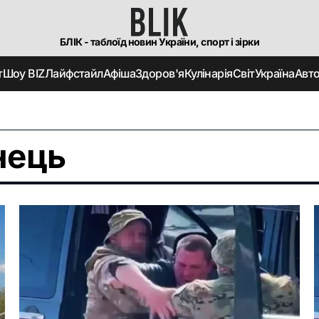
БЛІК - таблоїд новин України, спорт і зірки
т
Шоу BIZ
Лайфстайл
Афіша
Здоров'я
Кулінарія
Світ
Україна
Авт
нець