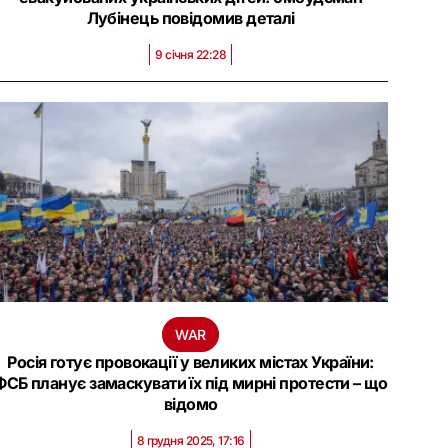
Лубінець повідомив деталі
9 січня 22:28
WAR
Росія готує провокації у великих містах України:
ФСБ планує замаскувати їх під мирні протести – що
відомо
8 грудня 2025, 17:16