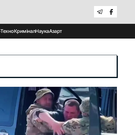
о
Техно
Кримінал
Наука
Азарт