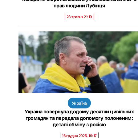
прав людини Лубінця
28 травня 21:19
Україна
Україна повернула додому десятки цивільних
громадян та передала допомогу полоненим:
деталі обміну з росією
16 грудня 2025, 19:17