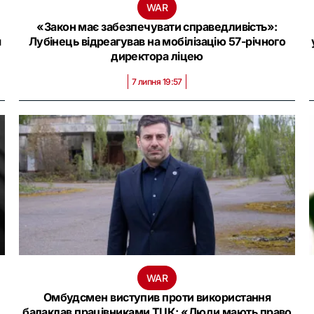
WAR
«Закон має забезпечувати справедливість»:
я
Лубінець відреагував на мобілізацію 57-річного
директора ліцею
7 липня 19:57
WAR
Омбудсмен виступив проти використання
балаклав працівниками ТЦК: «Люди мають право