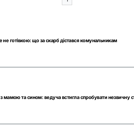
ле не готівкою: що за скарб дістався комунальникам
з мамою та сином: ведуча встигла спробувати незвичну с