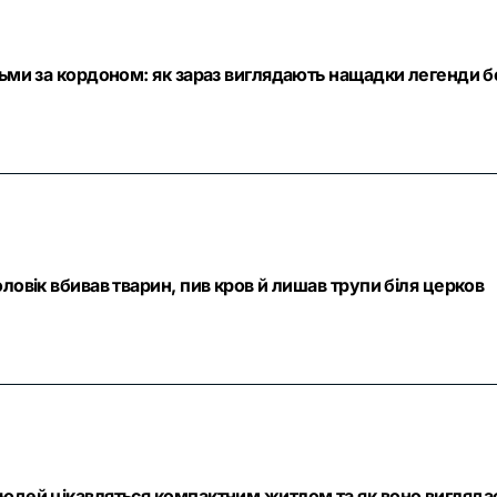
тьми за кордоном: як зараз виглядають нащадки легенди б
ловік вбивав тварин, пив кров й лишав трупи біля церков
людей цікавляться компактним житлом та як воно вигляда