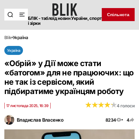
Спільнота
БЛІК - таблоїд новин України, спорт
і зірки
blik
україна
Україна
«Обрій» у Дії може стати
«батогом» для не працюючих: що
не так із сервісом, який
підбиратиме українцям роботу
★
★
★
★
★
★
★
★
★
★
4 голоси
17 листопада 2025, 16:39
Владислав Власенко
8234
4