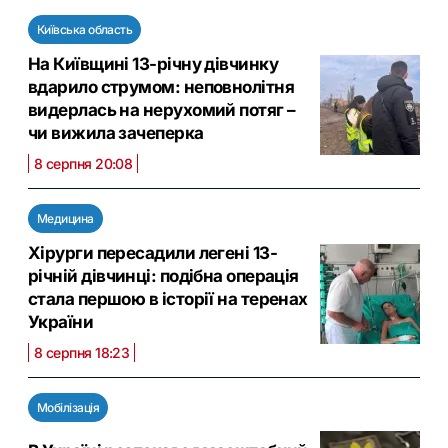
Київська область
На Київщині 13-річну дівчинку
вдарило струмом: неповнолітня
видерлась на нерухомий потяг –
чи вижила зачеперка
8 серпня 20:08
Медицина
Хірурги пересадили легені 13-
річній дівчинці: подібна операція
стала першою в історії на теренах
України
8 серпня 18:23
Мобілізація