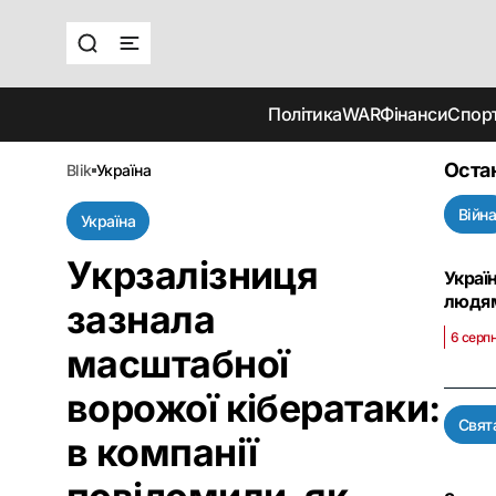
Політика
WAR
Фінанси
Спор
Оста
blik
україна
Війн
Україна
Укрзалізниця
Украї
людя
зазнала
6 серпн
масштабної
ворожої кібератаки:
Свят
в компанії