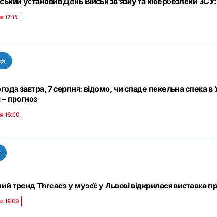
ський установив День Військ зв'язку та кібербезпеки ЗСУ: 
я 17:16
да
года завтра, 7 серпня: відомо, чи спаде пекельна спека в 
 – прогноз
я 16:00
в
ний тренд Threads у музеї: у Львові відкрилася виставка 
я 15:09