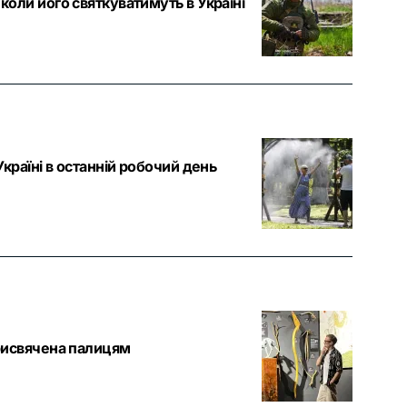
коли його святкуватимуть в Україні
Україні в останній робочий день
присвячена палицям