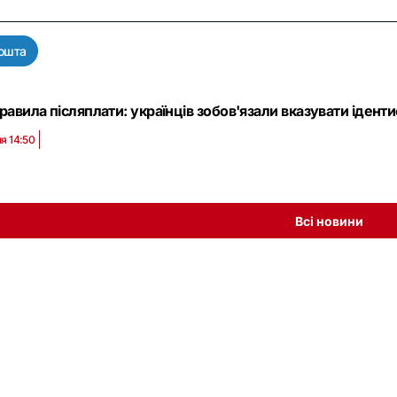
ошта
правила післяплати: українців зобов'язали вказувати ідент
я 14:50
Всі новини