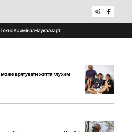
о
Техно
Кримінал
Наука
Азарт
ін може врятувати життя глухим