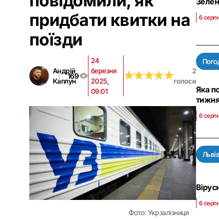
повідомили, як
Зелен
придбати квитки на
6 серпн
поїзди
24
Пого
Андрій
березня
2
★
★
★
★
★
★
★
★
★
★
169
Каплун
2025,
голоси
Яка по
09:01
тижня
6 серпн
Льві
Вірус
6 серпн
Фото: Укрзалізниця