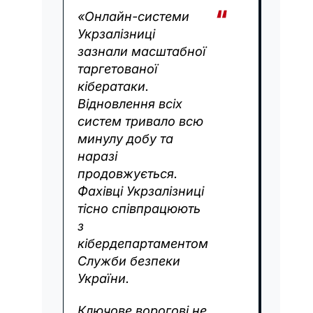
«Онлайн-системи
Укрзалізниці
зазнали масштабної
таргетованої
кібератаки.
Відновлення всіх
систем тривало всю
минулу добу та
наразі
продовжується.
Фахівці Укрзалізниці
тісно співпрацюють
з
кібердепартаментом
Служби безпеки
України.
Ключове ворогові не