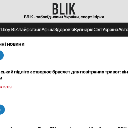
БЛІК - таблоїд новин України, спорт і зірки
т
Шоу BIZ
Лайфстайл
Афіша
Здоров'я
Кулінарія
Світ
Україна
Авт
нні новини
а
нський підліток створює браслет для повітряних тривог: в
м
я 19:09
а