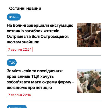
Останні новини
Волинь
На Волині завершили ексгумацію
останків загиблих жителів
Острівків та Волі Островецької:
що там знайшли
7 серпня 22:54
ТЦК
Замість слів та посвідчення:
працівників ТЦК хочуть
зобов'язати мати окрему форму –
що відомо про петицію
7 серпня 22:16