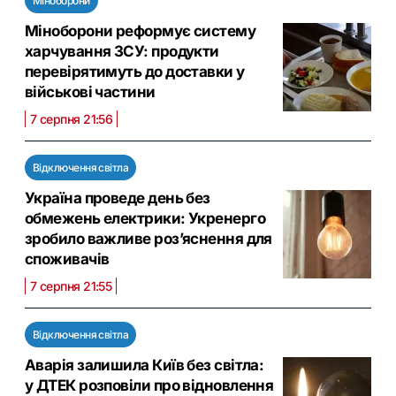
Міноборони
Міноборони реформує систему
харчування ЗСУ: продукти
перевірятимуть до доставки у
військові частини
7 серпня 21:56
Відключення світла
Україна проведе день без
обмежень електрики: Укренерго
зробило важливе роз’яснення для
споживачів
7 серпня 21:55
Відключення світла
Аварія залишила Київ без світла:
у ДТЕК розповіли про відновлення