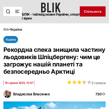
Спільнота
БЛІК - таблоїд новин України, спорт
і зірки
blik
україна
Україна
Рекордна спека знищила частину
льодовиків Шпіцбергену: чим це
загрожує нашій планеті та
безпосередньо Арктиці
★
★
★
★
★
★
★
★
★
★
2 голоси
19 серпня 2025, 15:57
Владислав Власенко
730