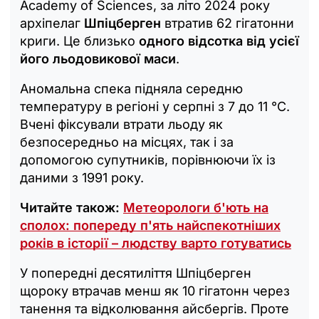
Academy of Sciences, за літо 2024 року
архіпелаг
Шпіцберген
втратив 62 гігатонни
криги. Це близько
одного відсотка від усієї
його льодовикової маси
.
Аномальна спека підняла середню
температуру в регіоні у серпні з 7 до 11 °C.
Вчені фіксували втрати льоду як
безпосередньо на місцях, так і за
допомогою супутників, порівнюючи їх із
даними з 1991 року.
Читайте також:
Метеорологи б'ють на
сполох: попереду п'ять найспекотніших
років в історії – людству варто готуватись
У попередні десятиліття Шпіцберген
щороку втрачав менш як 10 гігатонн через
танення та відколювання айсбергів. Проте