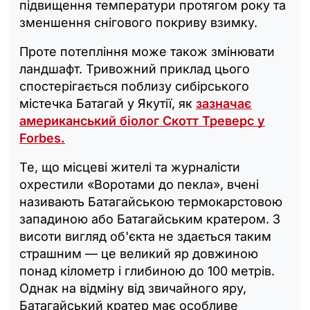
підвищення температури протягом року та
зменшення снігового покриву взимку.
Проте потепління може також змінювати
ландшафт. Тривожний приклад цього
спостерігається поблизу сибірського
містечка Батагай у Якутії, як
зазначає
американський біолог Скотт Треверс у
Forbes.
Те, що місцеві жителі та журналісти
охрестили «Воротами до пекла», вчені
називають Батагайською термокарстовою
западиною або Батагайським кратером. З
висоти вигляд об'єкта не здається таким
страшним — це великий яр довжиною
понад кілометр і глибиною до 100 метрів.
Однак на відміну від звичайного яру,
Батагайський кратер має особливе