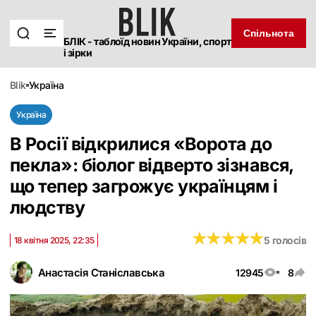
Спільнота
БЛІК - таблоїд новин України, спорт
і зірки
blik
україна
Україна
В Росії відкрилися «‎Ворота до
пекла»: біолог відверто зізнався,
що тепер загрожує українцям і
людству
★
★
★
★
★
★
★
★
★
★
5 голосів
18 квітня 2025, 22:35
Анастасія Станіславська
12945
8