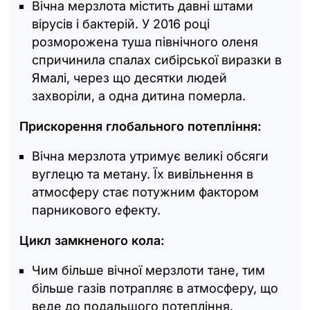
Вічна мерзлота містить давні штами
вірусів і бактерій. У 2016 році
розморожена туша північного оленя
спричинила спалах сибірської виразки в
Ямалі, через що десятки людей
захворіли, а одна дитина померла.
Прискорення глобального потепління:
Вічна мерзлота утримує великі обсяги
вуглецю та метану. Їх вивільнення в
атмосферу стає потужним фактором
парникового ефекту.
Цикл замкненого кола:
Чим більше вічної мерзлоти тане, тим
більше газів потрапляє в атмосферу, що
веде до подальшого потепління.