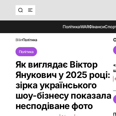
Політика
WAR
Фінанси
Спор
О
blik
політика
Політика
Як виглядає Віктор
«
щ
Янукович у 2025 році:
зірка українського
шоу-бізнесу показала
несподіване фото
П