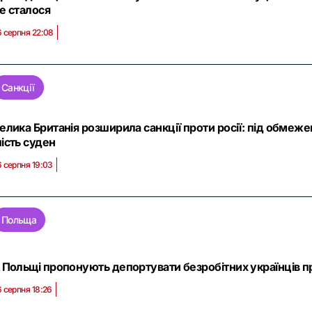
е сталося
6 серпня 22:08
Санкції
елика Британія розширила санкції проти росії: під обмеже
ість суден
6 серпня 19:03
Польща
 Польщі пропонують депортувати безробітних українців пр
6 серпня 18:26