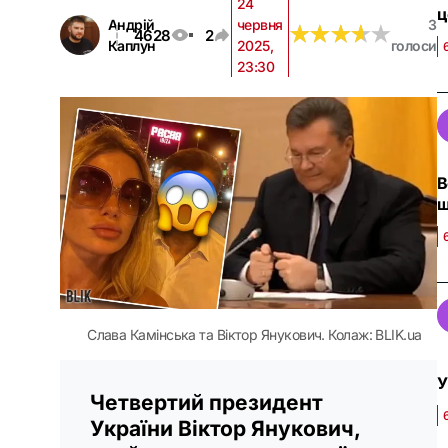
24
ц
Андрій
червня
3
★
★
★
★
★
★
★
★
★
★
4628
2
Каплун
2025,
голоси
23:30
В
ш
Слава Камінська та Віктор Янукович. Колаж: BLIK.ua
У
Четвертий президент
України Віктор Янукович,