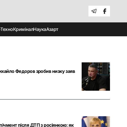
о
Техно
Кримінал
Наука
Азарт
Михайло Федоров зробив низку заяв
ічмент після ДТП з росіянкою: як