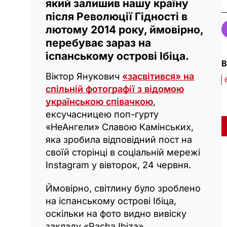
який залишив нашу країну
після Революції Гідності в
лютому 2014 року, ймовірно,
перебуває зараз на
іспанському острові Ібіца.
В
Віктор Янукович
«засвітився» на
спільній фотографії з відомою
українською співачкою
,
ексучасницею поп-гурту
«НеАнгели» Славою Камінських,
яка зробила відповідний пост на
своїй сторінці в соціальній мережі
Instagram у вівторок, 24 червня.
Ймовірно, світлину було зроблено
на іспанському острові Ібіца,
оскільки на фото видно вивіску
закладу «Pacha Ibiza».