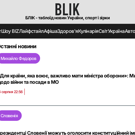
БЛІК - таблоїд новин України, спорт і зірки
т
Шоу BIZ
Лайфстайл
Афіша
Здоров'я
Кулінарія
Світ
Україна
Авт
станні новини
Михайло Федоров
Для країни, яка воює, важливо мати міністра оборони»: 
одо війни та посади в МО
6 серпня 22:56
Словенія
резидентці Словенії можуть оголосити конституційний імп