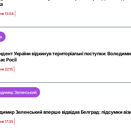
ка
ня 13:04
а
идент України відкинув територіальні поступки: Володими
с Росії
ня 22:15
одимир Зеленський
димир Зеленський вперше відвідав Белград: підсумки візи
ня 17:35