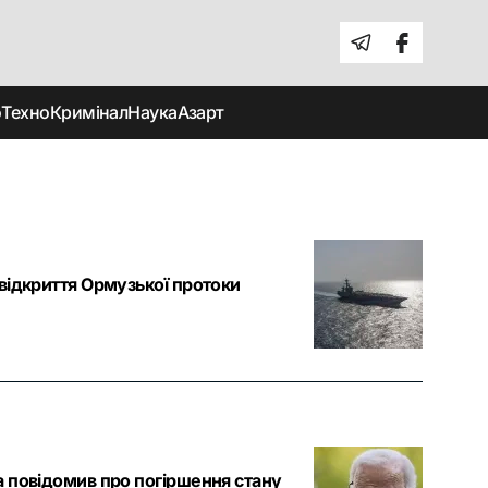
о
Техно
Кримінал
Наука
Азарт
відкриття Ормузької протоки
а повідомив про погіршення стану