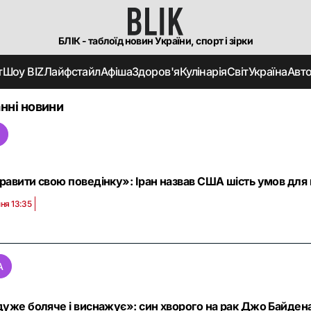
БЛІК - таблоїд новин України, спорт і зірки
т
Шоу BIZ
Лайфстайл
Афіша
Здоров'я
Кулінарія
Світ
Україна
Авт
нні новини
равити свою поведінку»: Іран назвав США шість умов для 
ня 13:35
А
дуже боляче і виснажує»: син хворого на рак Джо Байден