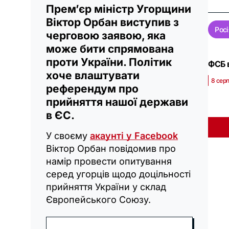
Прем’єр міністр Угорщини
Віктор Орбан виступив з
Росі
черговою заявою, яка
може бити спрямована
проти України. Політик
ФСБ в
хоче влаштувати
8 серп
референдум про
прийняття нашої держави
в ЄС.
У своєму
акаунті у Facebook
Віктор Орбан повідомив про
намір провести опитування
серед угорців щодо доцільності
прийняття України у склад
Європейського Союзу.