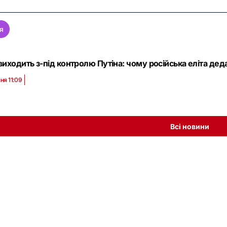
я
иходить з-під контролю Путіна: чому російська еліта деда
ня 11:09
Всі новини