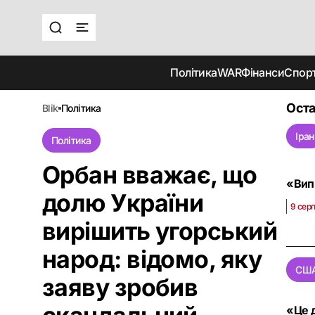
Політика
WAR
Фінанси
Спор
Оста
blik
політика
Іран
Політика
Орбан вважає, що
«Вип
долю України
9 серп
вирішить угорський
народ: відомо, яку
СШ
заяву зробив
«Це 