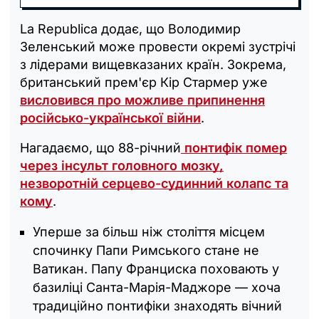
La Republica додає, що Володимир
Зеленський може провести окремі зустрічі
з лідерами вищевказаних країн. Зокрема,
британський прем'єр Кір Стармер уже
висловився про можливе припинення
російсько-української війни
.
Нагадаємо, що 88-річний
понтифік помер
через інсульт головного мозку,
незворотній серцево-судинний колапс та
кому
.
Уперше за більш ніж століття місцем
спочинку Папи Римського стане не
Ватикан. Папу Франциска поховають у
базиліці Санта-Марія-Маджоре — хоча
традиційно понтифіки знаходять вічний