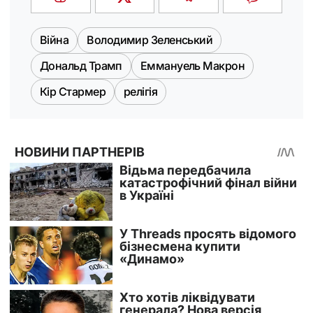
Війна
Володимир Зеленський
Дональд Трамп
Еммануель Макрон
Кір Стармер
релігія