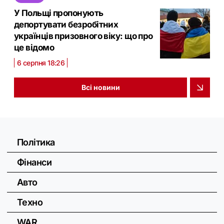
У Польщі пропонують
депортувати безробітних
українців призовного віку: що про
це відомо
6 серпня 18:26
Всі новини
Політика
Фінанси
Авто
Техно
WAR