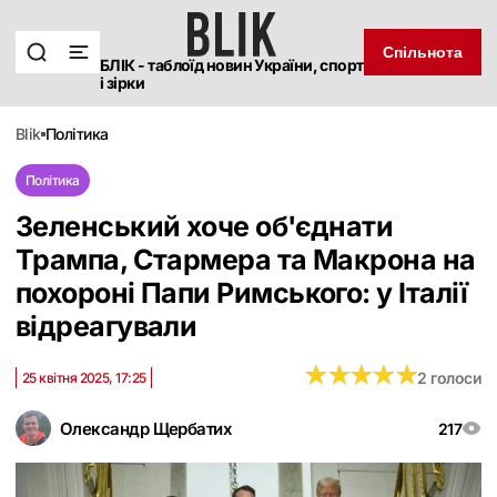
Спільнота
БЛІК - таблоїд новин України, спорт
і зірки
blik
політика
Політика
Зеленський хоче об'єднати
Трампа, Стармера та Макрона на
похороні Папи Римського: у Італії
відреагували
★
★
★
★
★
★
★
★
★
★
2 голоси
25 квітня 2025, 17:25
Олександр Щербатих
217