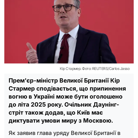
Кір Стармер. Фото: REUTERS/Carlos Jasso
Прем'єр-міністр Великої Британії Кір
Стармер сподівається, що припинення
вогню в Україні може бути оголошено
до літа 2025 року. Очільник Даунінг-
стріт також додав, що Київ має
диктувати умови миру з Москвою.
Як заявив глава уряду Великої Британії в