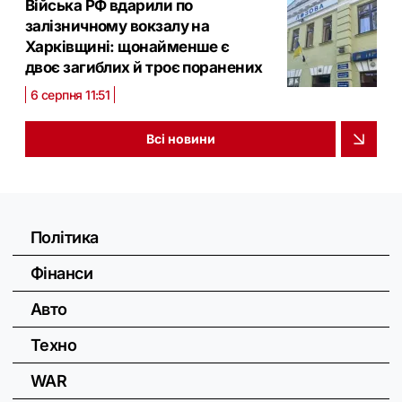
Війська РФ вдарили по
залізничному вокзалу на
Харківщині: щонайменше є
двоє загиблих й троє поранених
6 серпня 11:51
Всі новини
Політика
Фінанси
Авто
Техно
WAR