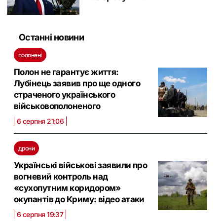
Останні новини
полонені
Полон не гарантує життя:
Лубінець заявив про ще одного
страченого українського
військовополоненого
6 серпня 21:06
дрони
Українські військові заявили про
вогневий контроль над
«сухопутним коридором»
окупантів до Криму: відео атаки
6 серпня 19:37