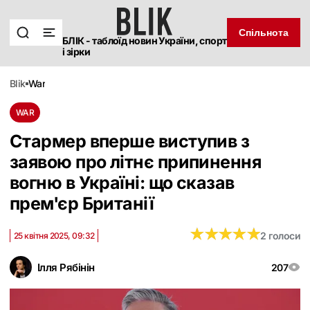
Спільнота
БЛІК - таблоїд новин України, спорт
і зірки
blik
war
WAR
Стармер вперше виступив з
заявою про літнє припинення
вогню в Україні: що сказав
прем'єр Британії
★
★
★
★
★
★
★
★
★
★
2 голоси
25 квітня 2025, 09:32
Ілля Рябінін
207