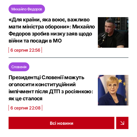
Михайло Федоров
«Для країни, яка воює, важливо
мати міністра оборони»: Михайло
Федоров зробив низку заяв щодо
війни та посади в МО
6 серпня 22:56
Словенія
Президентці Словенії можуть
оголосити конституційний
імпічмент після ДТП з росіянкою:
як це сталося
6 серпня 22:08
Всі новини