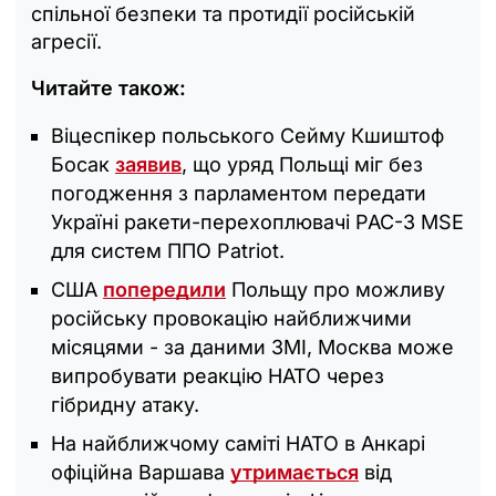
спільної безпеки та протидії російській
агресії.
Читайте також:
Віцеспікер польського Сейму Кшиштоф
Босак
заявив
, що уряд Польщі міг без
погодження з парламентом передати
Україні ракети-перехоплювачі РАС-3 MSE
для систем ППО Patriot.
США
попередили
Польщу про можливу
російську провокацію найближчими
місяцями - за даними ЗМІ, Москва може
випробувати реакцію НАТО через
гібридну атаку.
На найближчому саміті НАТО в Анкарі
офіційна Варшава
утримається
від