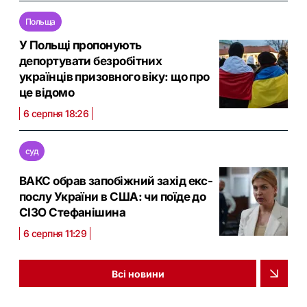
Польща
У Польщі пропонують
депортувати безробітних
українців призовного віку: що про
це відомо
6 серпня 18:26
суд
ВАКС обрав запобіжний захід екс-
послу України в США: чи поїде до
СІЗО Стефанішина
6 серпня 11:29
Всі новини