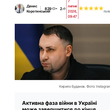
7
Денис
липня
★
★
★
★
★
★
★
★
★
★
829
2
Коротинський
2026,
гол
09:47
Кирило Буданов. Фото: Instagra
Активна фаза війни в Україні
може завершитися до кінця