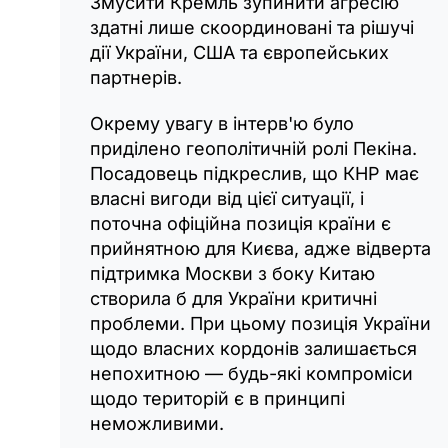
Змусити Кремль зупинити агресію
здатні лише скоординовані та рішучі
дії України, США та європейських
партнерів.
Окрему увагу в інтерв'ю було
приділено геополітичній ролі Пекіна.
Посадовець підкреслив, що КНР має
власні вигоди від цієї ситуації, і
поточна офіційна позиція країни є
прийнятною для Києва, адже відверта
підтримка Москви з боку Китаю
створила б для України критичні
проблеми. При цьому позиція України
щодо власних кордонів залишається
непохитною — будь-які компроміси
щодо територій є в принципі
неможливими.