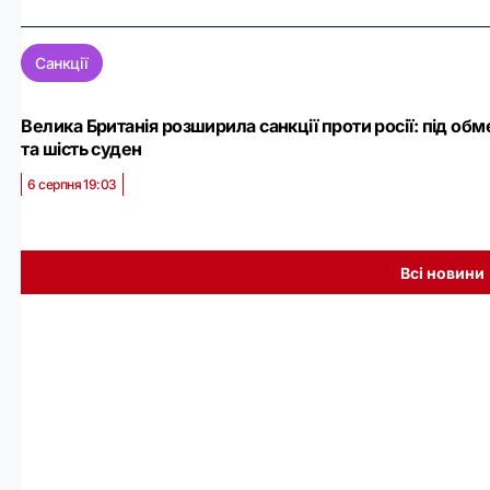
Санкції
Велика Британія розширила санкції проти росії: під об
та шість суден
6 серпня 19:03
Всі новини