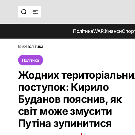
Політика
WAR
Фінанси
Спор
blik
політика
Політика
Жодних територіальни
поступок: Кирило
Буданов пояснив, як
світ може змусити
Путіна зупинитися