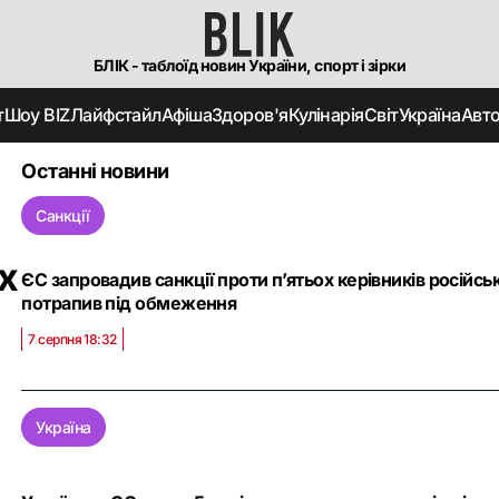
БЛІК - таблоїд новин України, спорт і зірки
т
Шоу BIZ
Лайфстайл
Афіша
Здоров'я
Кулінарія
Світ
Україна
Авт
Останні новини
Санкції
х
ЄС запровадив санкції проти п’ятьох керівників російс
потрапив під обмеження
7 серпня 18:32
Україна