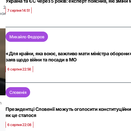
Україна та ЄС через 5 років: експерт пояснив, які зміни
2
7 серпня 14:51
оси
Михайло Федоров
«Для країни, яка воює, важливо мати міністра оборон
заяв щодо війни та посади в МО
6 серпня 22:56
Словенія
m
Президентці Словенії можуть оголосити конституційний
як це сталося
6 серпня 22:08