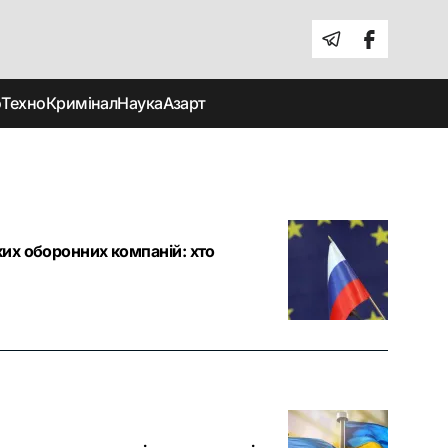
о
Техно
Кримінал
Наука
Азарт
ьких оборонних компаній: хто