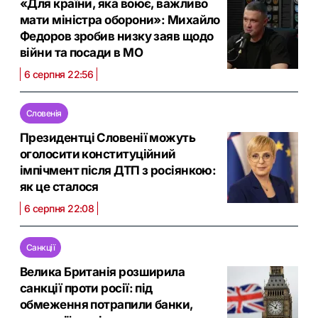
«Для країни, яка воює, важливо
мати міністра оборони»: Михайло
Федоров зробив низку заяв щодо
війни та посади в МО
6 серпня 22:56
Словенія
Президентці Словенії можуть
оголосити конституційний
імпічмент після ДТП з росіянкою:
як це сталося
6 серпня 22:08
Санкції
Велика Британія розширила
санкції проти росії: під
обмеження потрапили банки,