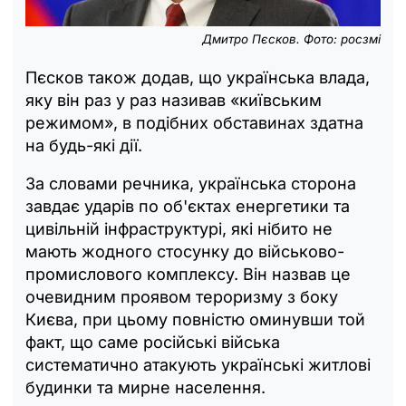
Дмитро Пєсков. Фото: росзмі
Пєсков також додав, що українська влада,
яку він раз у раз називав «київським
режимом», в подібних обставинах здатна
на будь-які дії.
За словами речника, українська сторона
завдає ударів по об'єктах енергетики та
цивільній інфраструктурі, які нібито не
мають жодного стосунку до військово-
промислового комплексу. Він назвав це
очевидним проявом тероризму з боку
Києва, при цьому повністю оминувши той
факт, що саме російські війська
систематично атакують українські житлові
будинки та мирне населення.