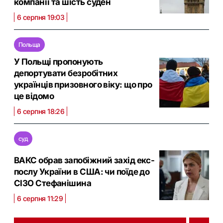
компанії та шість суден
6 серпня 19:03
Польща
У Польщі пропонують
депортувати безробітних
українців призовного віку: що про
це відомо
6 серпня 18:26
суд
ВАКС обрав запобіжний захід екс-
послу України в США: чи поїде до
СІЗО Стефанішина
6 серпня 11:29