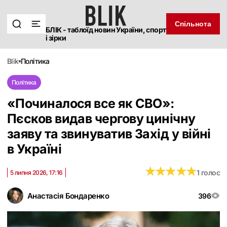
Спільнота
БЛІК - таблоїд новин України, спорт
і зірки
blik
політика
Політика
«Починалося все як СВО»:
Пєсков видав чергову цинічну
заяву та звинуватив Захід у війні
в Україні
★
★
★
★
★
★
★
★
★
★
1 голос
5 липня 2026, 17:16
Анастасія Бондаренко
396