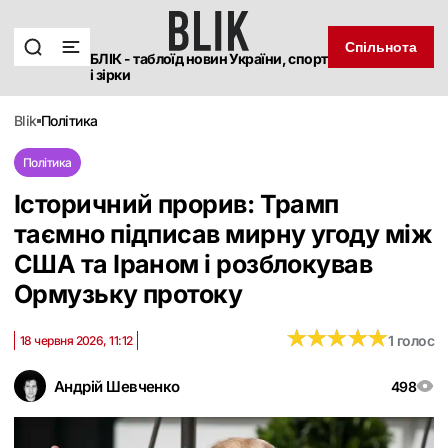
Спільнота
БЛІК - таблоїд новин України, спорт
і зірки
blik
політика
Політика
Історичний прорив: Трамп
таємно підписав мирну угоду між
США та Іраном і розблокував
Ормузьку протоку
★
★
★
★
★
★
★
★
★
★
1 голос
18 червня 2026, 11:12
Андрій Шевченко
498