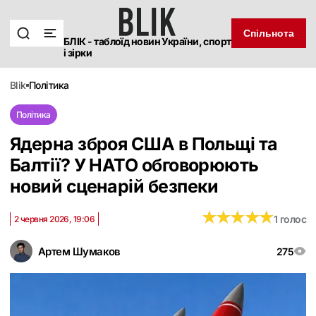
Спільнота
БЛІК - таблоїд новин України, спорт
і зірки
blik
політика
Політика
Ядерна зброя США в Польщі та
Балтії? У НАТО обговорюють
новий сценарій безпеки
★
★
★
★
★
★
★
★
★
★
1 голос
2 червня 2026, 19:06
Артем Шумаков
275