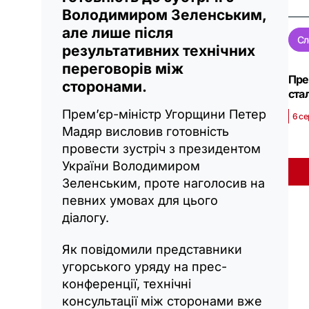
Володимиром Зеленським,
але лише після
Сл
результативних технічних
переговорів між
Пре
сторонами.
ста
Прем’єр-міністр Угорщини Петер
6 се
Мадяр висловив готовність
провести зустріч з президентом
України Володимиром
Зеленським, проте наголосив на
певних умовах для цього
діалогу.
Як повідомили представники
угорського уряду на прес-
конференції, технічні
консультації між сторонами вже