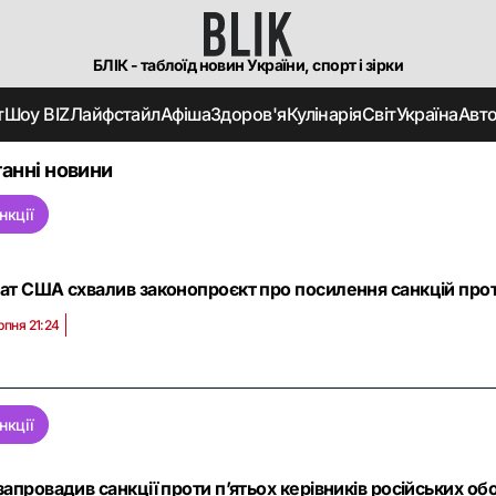
БЛІК - таблоїд новин України, спорт і зірки
т
Шоу BIZ
Лайфстайл
Афіша
Здоров'я
Кулінарія
Світ
Україна
Авт
анні новини
нкції
ат США схвалив законопроєкт про посилення санкцій проти 
рпня 21:24
нкції
запровадив санкції проти п’ятьох керівників російських об