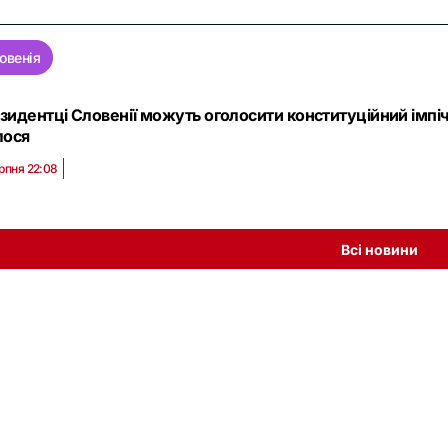
овенія
зидентці Словенії можуть оголосити конституційний імпіч
лося
рпня 22:08
Всі новини