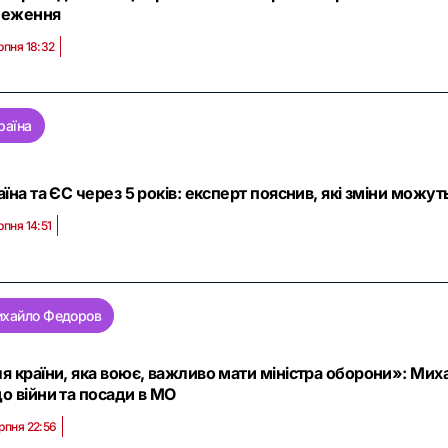
еження
рпня 18:32
раїна
аїна та ЄС через 5 років: експерт пояснив, які зміни можут
рпня 14:51
хайло Федоров
я країни, яка воює, важливо мати міністра оборони»: Мих
о війни та посади в МО
рпня 22:56