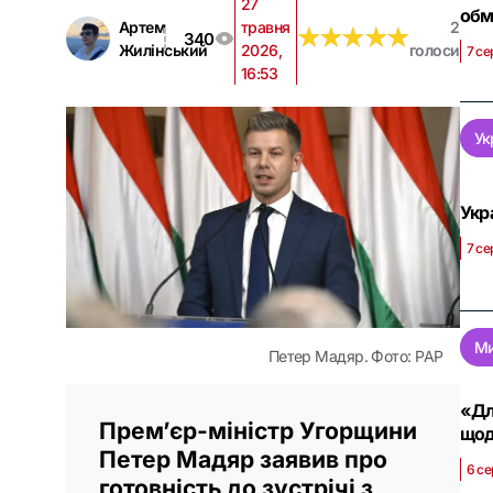
27
обм
Артем
травня
2
★
★
★
★
★
★
★
★
★
★
340
Жилінський
2026,
голоси
7 се
16:53
Ук
Укр
7 се
Ми
Петер Мадяр. Фото: PAP
«Дл
Прем’єр-міністр Угорщини
щод
Петер Мадяр заявив про
6 се
готовність до зустрічі з