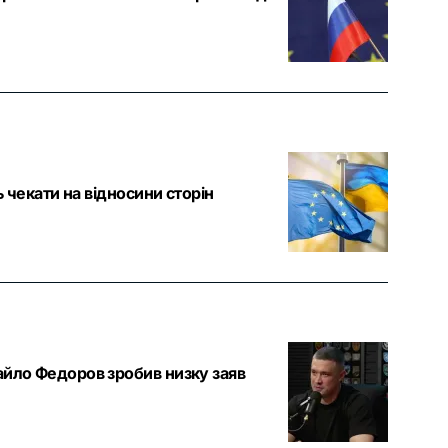
ь чекати на відносини сторін
айло Федоров зробив низку заяв