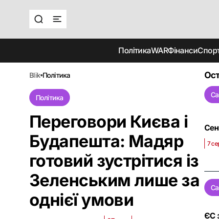
Політика
WAR
Фінанси
Спор
Ост
blik
політика
Са
Політика
Переговори Києва і
Сен
Будапешта: Мадяр
7 се
готовий зустрітися із
Зеленським лише за
Са
однієї умови
ЄС 