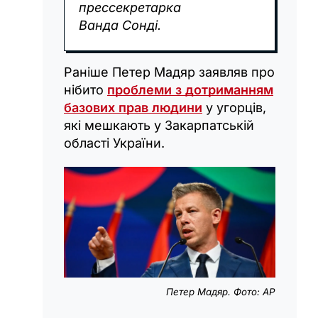
прессекретарка
Ванда Сонді.
Раніше Петер Мадяр заявляв про
нібито
проблеми з дотриманням
базових прав людини
у угорців,
які мешкають у Закарпатській
області України.
Петер Мадяр. Фото: AP