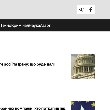
о
Техно
Кримінал
Наука
Азарт
росії та Ірану: що буде далі
оронних компаній: хто потрапив під