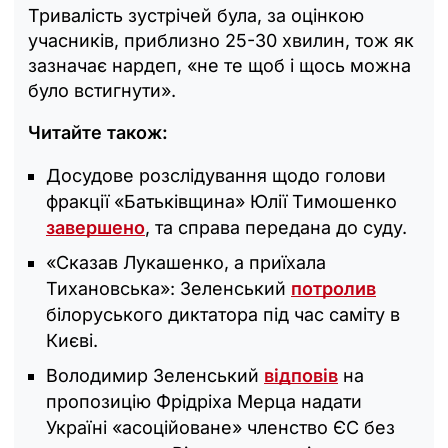
Тривалість зустрічей була, за оцінкою
учасників, приблизно 25-30 хвилин, тож як
зазначає нардеп, «не те щоб і щось можна
було встигнути».
Читайте також:
Досудове розслідування щодо голови
фракції «Батьківщина» Юлії Тимошенко
завершено
, та справа передана до суду.
«Сказав Лукашенко, а приїхала
Тихановська»: Зеленський
потролив
білоруського диктатора під час саміту в
Києві.
Володимир Зеленський
відповів
на
пропозицію Фрідріха Мерца надати
Україні «асоційоване» членство ЄС без