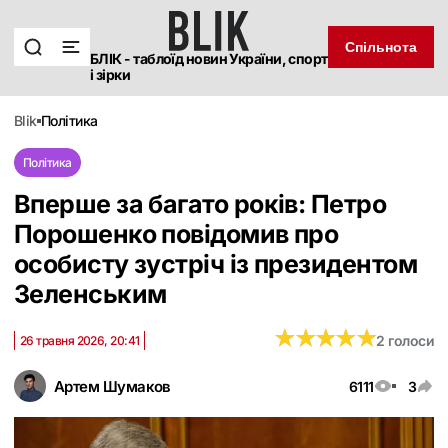
Спільнота
БЛІК - таблоїд новин України, спорт
і зірки
blik
політика
Політика
Вперше за багато років: Петро
Порошенко повідомив про
особисту зустріч із президентом
Зеленським
★
★
★
★
★
★
★
★
★
★
2 голоси
26 травня 2026, 20:41
Артем Шумаков
6111
3