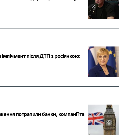
імпічмент після ДТП з росіянкою:
еження потрапили банки, компанії та