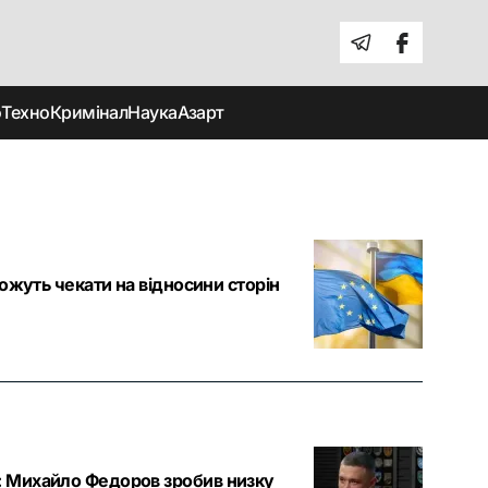
о
Техно
Кримінал
Наука
Азарт
можуть чекати на відносини сторін
»: Михайло Федоров зробив низку