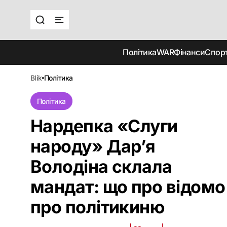
Політика
WAR
Фінанси
Спор
blik
політика
Політика
Нардепка «Слуги
народу» Дар’я
Володіна склала
мандат: що про відомо
про політикиню