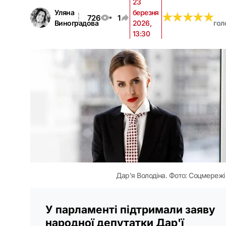
23
Уляна
березня
★
★
★
★
★
★
★
★
★
★
726
1
Виноградова
2026,
гол
13:30
Дар'я Володіна. Фото: Соцмережі
У парламенті підтримали заяву
народної депутатки Дар'ї