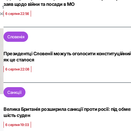
заяв щодо війни та посади в МО
1
ос
6 серпня 22:56
Словенія
Президентці Словенії можуть оголосити конституційний 
як це сталося
6 серпня 22:08
Санкції
Велика Британія розширила санкції проти росії: під обм
шість суден
6 серпня 19:03