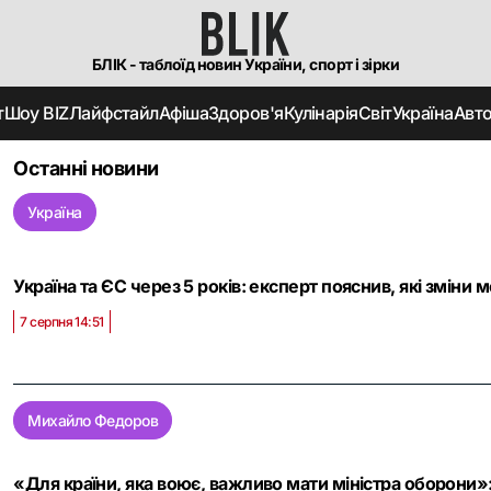
БЛІК - таблоїд новин України, спорт і зірки
т
Шоу BIZ
Лайфстайл
Афіша
Здоров'я
Кулінарія
Світ
Україна
Авт
Останні новини
Україна
Україна та ЄС через 5 років: експерт пояснив, які зміни 
7 серпня 14:51
Михайло Федоров
«Для країни, яка воює, важливо мати міністра оборони