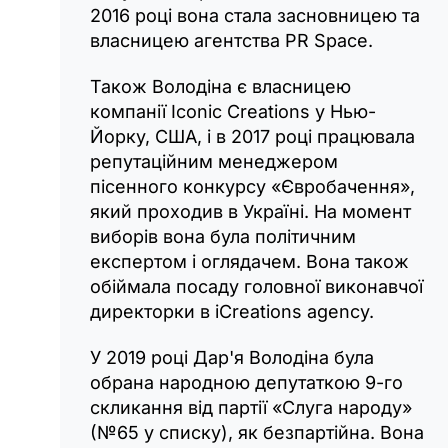
2016 році вона стала засновницею та
власницею агентства PR Space.
Також Володіна є власницею
компанії Iconic Creations у Нью-
Йорку, США, і в 2017 році працювала
репутаційним менеджером
пісенного конкурсу «Євробачення»,
який проходив в Україні. На момент
виборів вона була політичним
експертом і оглядачем. Вона також
обіймала посаду головної виконавчої
директорки в iCreations agency.
У 2019 році Дар'я Володіна була
обрана народною депутаткою 9-го
скликання від партії «Слуга народу»
(№65 у списку), як безпартійна. Вона