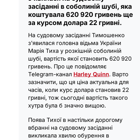
засіданні в соболиній шубі, яка
коштувала 620 920 гривень ще
за курсом долара 22 гривні.
На судовому засіданні Тимошенко
з'явилася головна відьма України
Марія Тиха у розкішній соболиній
шубі, вартість якої становить 620 920
гривень. Про це повідомляє
Telegram-канал
Harley Quinn
. Варто
зазначити, що ця ціна актуальна для
часів, коли курс долара становив 22
гривні, тож сьогодні вартість такого
хутра була б значно вищою.
Поява Тихої в настільки дорогому
вбранні на судовому засіданні
викликала хвилю обурення в