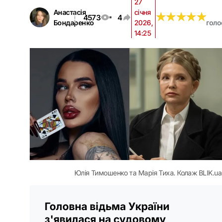
27
Анастасія
січня
★
★
★
★
★
★
★
★
★
★
4573
4
Бондаренко
2026,
голо
14:25
Юлія Тимошенко та Марія Тиха. Колаж BLIK.ua
Головна відьма України
з'явилася на судовому