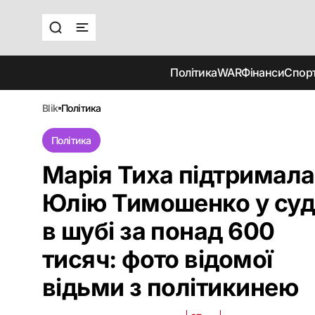
Політика
WAR
Фінанси
Спор
blik
політика
Політика
Марія Тиха підтримала
Юлію Тимошенко у суд
в шубі за понад 600
тисяч: фото відомої
відьми з політикинею