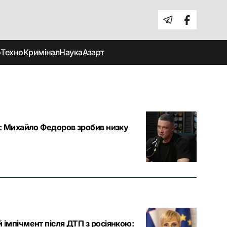
о
Техно
Кримінал
Наука
Азарт
»: Михайло Федоров зробив низку
 імпічмент після ДТП з росіянкою: