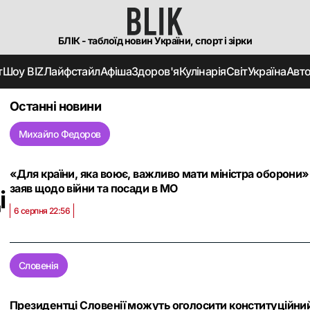
БЛІК - таблоїд новин України, спорт і зірки
т
Шоу BIZ
Лайфстайл
Афіша
Здоров'я
Кулінарія
Світ
Україна
Авт
Останні новини
Михайло Федоров
«Для країни, яка воює, важливо мати міністра оборони
заяв щодо війни та посади в МО
і
6 серпня 22:56
Словенія
Президентці Словенії можуть оголосити конституційний