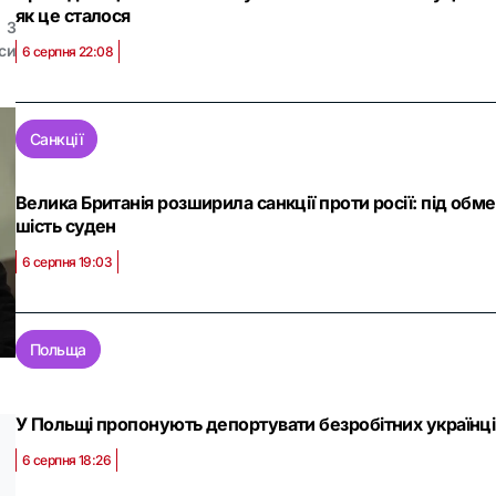
як це сталося
3
си
6 серпня 22:08
Санкції
Велика Британія розширила санкції проти росії: під обм
шість суден
6 серпня 19:03
Польща
У Польщі пропонують депортувати безробітних українців
6 серпня 18:26