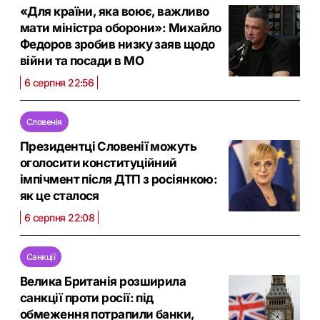
«Для країни, яка воює, важливо
мати міністра оборони»: Михайло
Федоров зробив низку заяв щодо
війни та посади в МО
6 серпня 22:56
Словенія
Президентці Словенії можуть
оголосити конституційний
імпічмент після ДТП з росіянкою:
як це сталося
6 серпня 22:08
Санкції
Велика Британія розширила
санкції проти росії: під
обмеження потрапили банки,