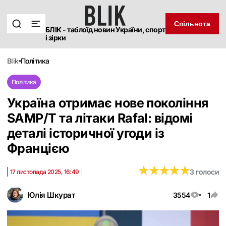
Спільнота
БЛІК - таблоїд новин України, спорт
і зірки
blik
політика
Політика
Україна отримає нове покоління
SAMP/T та літаки Rafal: відомі
деталі історичної угоди із
Францією
★
★
★
★
★
★
★
★
★
★
3 голоси
17 листопада 2025, 16:49
Юлія Шкурат
3554
1