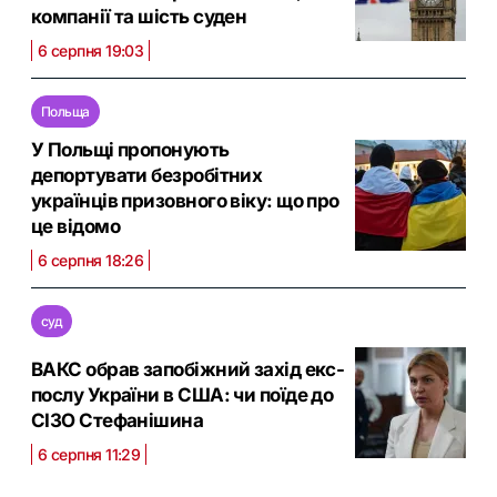
компанії та шість суден
6 серпня 19:03
Польща
У Польщі пропонують
депортувати безробітних
українців призовного віку: що про
це відомо
6 серпня 18:26
суд
ВАКС обрав запобіжний захід екс-
послу України в США: чи поїде до
СІЗО Стефанішина
6 серпня 11:29