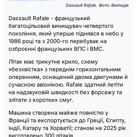
Dassault Rafale. Фото: Вікіпедія
Dassault Rafale - французький
багатоцільовий винищувач четвертого
покоління, який уперше піднявся в небо у
1986 році та з 2000-го перебуває на
озброєнні французьких ВПС і ВМС.
Літак має трикутне крило, схему
«безхвістка» з переднім горизонтальним
оперенням, оснащений двома двигунами й
сучасною авіонікою. Rafale здатний летіти
на надзвуковій швидкості без форсажу та
злітати з коротких смуг.
Машина створена майже повністю у
Франції та експортується до Греції, Єгипту,
Індії, Катару та Хорватії; станом на 2025 рік
виготовлено 300 літаків.