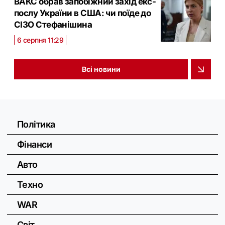
ВАКС обрав запобіжний захід екс-
послу України в США: чи поїде до
СІЗО Стефанішина
6 серпня 11:29
Всі новини
Політика
Фінанси
Авто
Техно
WAR
Світ