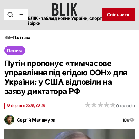
Спільнота
БЛІК - таблоїд новин України, спорт
і зірки
blik
політика
Політика
Путін пропонує «тимчасове
управління під егідою ООН» для
України: у США відповіли на
заяву диктатора РФ
★
★
★
★
★
★
★
★
★
★
0 голосів
28 березня 2025, 08:18
Сергій Маламура
106