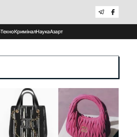
о
Техно
Кримінал
Наука
Азарт