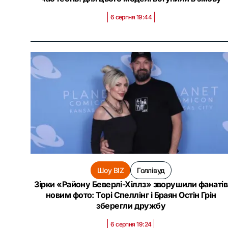
6 серпня 19:44
Шоу BIZ
Голлівуд
Зірки «Району Беверлі-Хіллз» зворушили фанатів
новим фото: Торі Спеллінг і Браян Остін Грін
зберегли дружбу
6 серпня 19:24