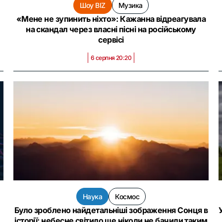
Шоу BIZ
Музика
«Мене не зупинить ніхто»: Кажанна відреагувала
на скандал через власні пісні на російському
сервісі
6 серпня 20:20
Наука
Космос
Було зроблено найдетальніші зображення Сонця в
історії: небесне світило ще ніколи не бачили таким