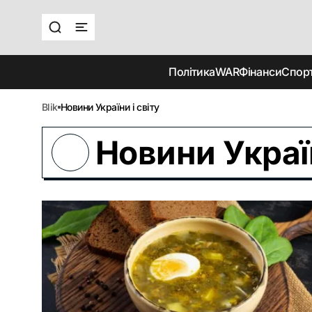
Політика
WAR
Фінанси
Спор
blik
Новини України і світу
Новини Україн