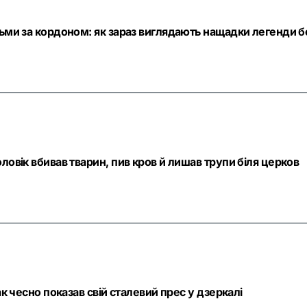
тьми за кордоном: як зараз виглядають нащадки легенди б
ловік вбивав тварин, пив кров й лишав трупи біля церков
ак чесно показав свій сталевий прес у дзеркалі