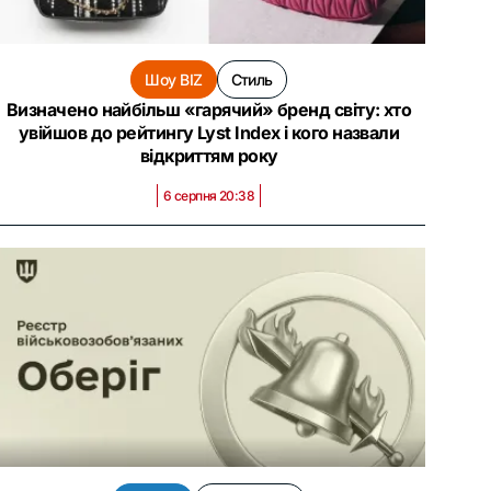
Шоу BIZ
Стиль
Визначено найбільш «гарячий» бренд світу: хто
увійшов до рейтингу Lyst Index і кого назвали
відкриттям року
6 серпня 20:38