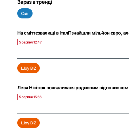
Зараз в тренді
Світ
На сміттєзвалищі в Італії знайшли мільйон євро, а
5 серпня 12:47
Шоу BIZ
Леся Нікітюк похвалилася родинним відпочинком 
5 серпня 15:56
Шоу BIZ