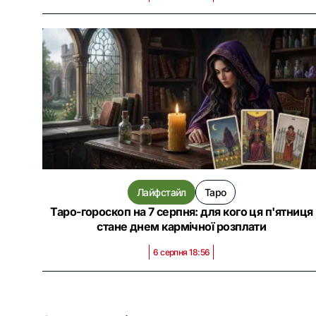
Лайфстайл
Таро
Таро-гороскоп на 7 серпня: для кого ця п'ятниця
стане днем кармічної розплати
6 серпня 18:56