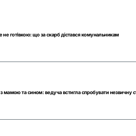
ле не готівкою: що за скарб дістався комунальникам
з мамою та сином: ведуча встигла спробувати незвичну с