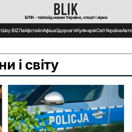
БЛІК - таблоїд новин України, спорт і зірки
т
Шоу BIZ
Лайфстайл
Афіша
Здоров'я
Кулінарія
Світ
Україна
Авт
и і світу