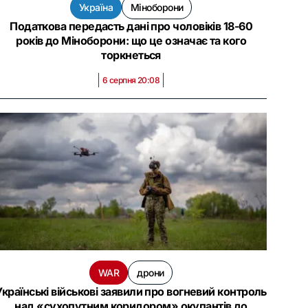
Україна
Міноборони
Податкова передасть дані про чоловіків 18-60
років до Міноборони: що це означає та кого
торкнеться
6 серпня 20:08
WAR
дрони
Українські військові заявили про вогневий контроль
над «сухопутним коридором» окупантів до