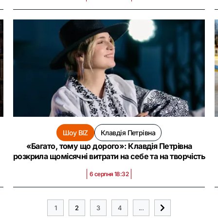
Шоу BIZ
Клавдія Петрівна
«Багато, тому що дорого»: Клавдія Петрівна
розкрила щомісячні витрати на себе та на творчість
6 серпня 18:32
1
2
3
4
...