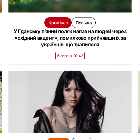
Кримінал
Польща
й
У Гданську п’яний поляк напав на людей через
«східний акцент», помилково прийнявши їх за
українців: що трапилося
6 серпня 20:42