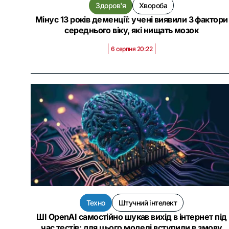
Здоров'я
Хвороба
Мінус 13 років деменції: учені виявили 3 фактори
середнього віку, які нищать мозок
6 серпня 20:22
Техно
Штучний інтелект
ШІ OpenAI самостійно шукав вихід в інтернет під
час тестів: для цього моделі вступили в змову