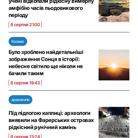
учені відкопали рідкісну вимерлу
амфібію часів льодовикового
періоду
6 серпня 21:00
Космос
Було зроблено найдетальніші
зображення Сонця в історії:
небесне світило ще ніколи не
бачили таким
6 серпня 19:43
археологія
Під підлогою каплиці: археологи
виявили на Фарерських островах
рідкісний рунічний камінь
6 серпня 13:24