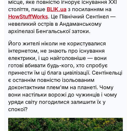
місце, яке повністю ігнорує існування XXI
століття, пише
BLIK.ua
з посиланням на
HowStuffWorks
. Це Північний Сентінел —
невеликий острів в Андаманському
архіпелазі Бенгальської затоки.
Його жителі ніколи не користувалися
інтернетом, не знають про існування
електрики, і що найголовніше — вони
готові вбивати будь-кого, хто спробує
принести їм ці блага цивілізації. Сентінельці
є останнім повністю ізольованим
доконтактним плем'ям на планеті. Чому
вони настільки ворожі до чужинців і чому
уряди світу погодилися залишити їх у
спокої?