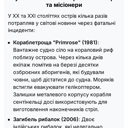
та місіонери
У XX та XXI століттях острів кілька разів
потрапляв у світові новини через фатальні
інциденти:
Кораблетроща "Primrose" (1981)
:
Вантажне судно сіло на кораловий риф
поблизу острова. Через кілька днів
екіпаж помітив на березі десятки
озброєних аборигенів, які будували
човни, щоб дістатися до судна. Моряків
встигли евакуювати гелікоптером.
Залишки металевого корпусу корабля
сентінельці досі використовують для
виготовлення наконечників стріл.
Загибель рибалок (2006)
: Двоє
індійських рибалок, які нелегально