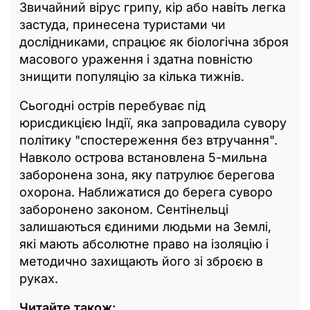
Звичайний вірус грипу, кір або навіть легка
застуда, принесена туристами чи
дослідниками, спрацює як біологічна зброя
масового ураження і здатна повністю
знищити популяцію за кілька тижнів.
Сьогодні острів перебуває під
юрисдикцією Індії, яка запровадила сувору
політику "спостереження без втручання".
Навколо острова встановлена 5-мильна
заборонена зона, яку патрулює берегова
охорона. Наближатися до берега суворо
заборонено законом. Сентінельці
залишаються єдиними людьми на Землі,
які мають абсолютне право на ізоляцію і
методично захищають його зі зброєю в
руках.
Читайте також: