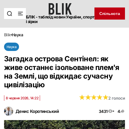
Спільнота
БЛІК - таблоїд новин України, спорт
і зірки
blik
наука
Наука
Загадка острова Сентінел: як
живе останнє ізольоване плем'я
на Землі, що відкидає сучасну
цивілізацію
★
★
★
★
★
★
★
★
★
★
2 голоси
8 червня 2026, 14:22
Денис Коротинський
3431
4