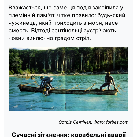
Вважається, що саме ця подія закріпила у
племінній пам'яті чітке правило: будь-який
чужинець, який приходить з моря, несе
смерть. Відтоді сентінельці зустрічають
човни виключно градом стріл.
Острів Сентінел. Фото: forbes.com
Сучасні зіткнення: корабельні аварії