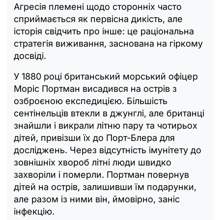
Агресія племені щодо сторонніх часто
сприймається як первісна дикість, але
історія свідчить про інше: це раціональна
стратегія виживання, заснована на гіркому
досвіді.
У 1880 році британський морський офіцер
Моріс Портман висадився на острів з
озброєною експедицією. Більшість
сентінельців втекли в джунглі, але британці
знайшли і викрали літню пару та чотирьох
дітей, привізши їх до Порт-Блера для
досліджень. Через відсутність імунітету до
зовнішніх хвороб літні люди швидко
захворіли і померли. Портман повернув
дітей на острів, залишивши їм подарунки,
але разом із ними він, ймовірно, заніс
інфекцію.