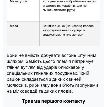
Металургія
Холодна ковка (обробляють метал
із затонулих кораблів, але не
вміють плавити руду)
Мова
Сентінельська (не класифікована,
незрозуміла навіть сусіднім
андаманським племенам)
Вони не вміють добувати вогонь штучним
шляхом. Замість цього плем'я підтримує
тління вугілля від ударів блискавок у
спеціальних глиняних посудинах. Їхній
раціон складається з диких свиней,
молюсків, риби (яку вони б'ють гарпунами
на мілководді) та диких плодів.
Травма першого контакту