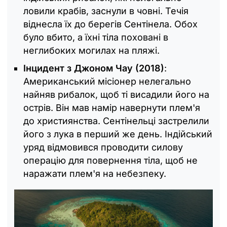
ловили крабів, заснули в човні. Течія
віднесла їх до берегів Сентінела. Обох
було вбито, а їхні тіла поховані в
неглибоких могилах на пляжі.
Інцидент з Джоном Чау (2018)
:
Американський місіонер нелегально
найняв рибалок, щоб ті висадили його на
острів. Він мав намір навернути плем'я
до християнства. Сентінельці застрелили
його з лука в перший же день. Індійський
уряд відмовився проводити силову
операцію для повернення тіла, щоб не
наражати плем'я на небезпеку.