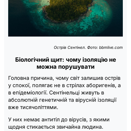
Острів Сентінел. Фото: bbmlive.com
Біологічний щит: чому ізоляцію не
можна порушувати
Головна причина, чому світ залишив острів
у спокої, полягає не в стрілах аборигенів, а
в епідеміології. Сентінельці живуть в
абсолютній генетичній та вірусній ізоляції
вже тисячоліттями.
У них немає антитіл до вірусів, з якими
щодня стикається звичайна людина.