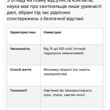
З огляду на повну відсутність контактів,
наука має про сентінельців лише уривчасті
дані, зібрані під час рідкісних
спостережень з безпечної відстані.
Характеристика
Наявні дані
Чисельність
Від 15 до 500 осіб (точний
підрахунок неможливий)
Спосіб життя
Мисливці-збирачі (не знають
землеробства)
Технології
Кам'яний вік (використовують
луки, списи, кам'яні ножі)