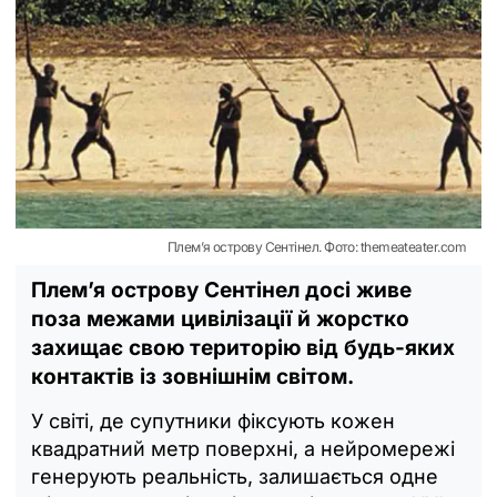
Плем’я острову Сентінел. Фото: themeateater.com
Плем’я острову Сентінел досі живе
поза межами цивілізації й жорстко
захищає свою територію від будь-яких
контактів із зовнішнім світом.
У світі, де супутники фіксують кожен
квадратний метр поверхні, а нейромережі
генерують реальність, залишається одне