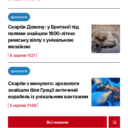
археологія
Скарби Девону: у Британії під
полями знайшли 1600-літню
римську віллу з унікальною
мозаїкою
6 серпня 11:21
археологія
Скарби з минулого: археологи
знайшли біля Греції античний
корабель із унікальним вантажем
5 серпня 21:58
Всі новини