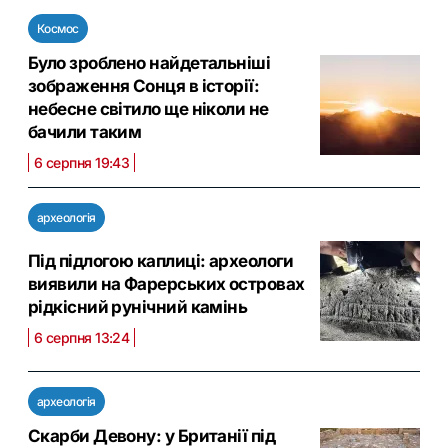
Космос
Було зроблено найдетальніші
зображення Сонця в історії:
небесне світило ще ніколи не
бачили таким
6 серпня 19:43
археологія
Під підлогою каплиці: археологи
виявили на Фарерських островах
рідкісний рунічний камінь
6 серпня 13:24
археологія
Скарби Девону: у Британії під