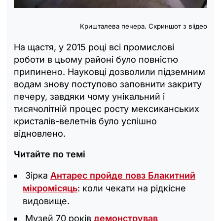
Кришталева печера. Скриншот з віідео
На щастя, у 2015 році всі промислові
роботи в цьому районі було повністю
припинено. Науковці дозволили підземним
водам знову поступово заповнити закриту
печеру, завдяки чому унікальний і
тисячолітній процес росту мексиканських
кристалів-велетнів було успішно
відновлено.
Читайте по темі
Зірка
Антарес пройде повз Блакитний
мікромісяць
: коли чекати на рідкісне
видовище.
Музей 70 років
демонстрував