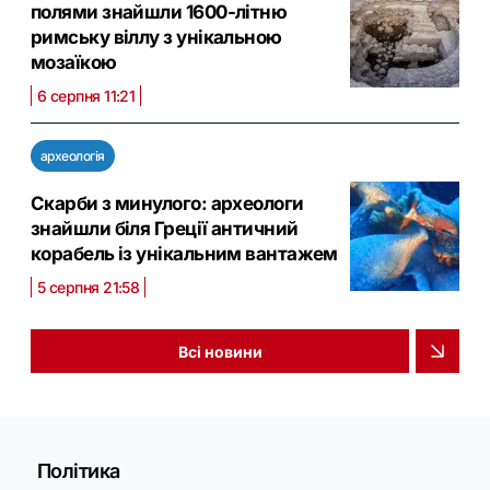
полями знайшли 1600-літню
римську віллу з унікальною
мозаїкою
6 серпня 11:21
археологія
Скарби з минулого: археологи
знайшли біля Греції античний
корабель із унікальним вантажем
5 серпня 21:58
Всі новини
Політика