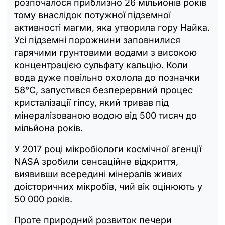
розпочалося приблизно 26 мільйонів років
тому внаслідок потужної підземної
активності магми, яка утворила гору Найка.
Усі підземні порожнини заповнилися
гарячими грунтовими водами з високою
концентрацією сульфату кальцію. Коли
вода дуже повільно охолола до позначки
58°C, запустився безперервний процес
кристалізації гіпсу, який тривав під
мінералізованою водою від 500 тисяч до
мільйона років.
У 2017 році мікробіологи космічної агенції
NASA зробили сенсаційне відкриття,
виявивши всередині мінералів живих
доісторичних мікробів, чий вік оцінюють у
50 000 років.
Проте природний розвиток печери