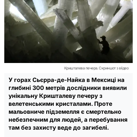
Кришталева печера. Скриншот з віідео
У горах Сьєрра-де-Найка в Мексиці на
глибині 300 метрів дослідники виявили
унікальну Кришталеву печеру з
велетенськими кристалами. Проте
мальовниче підземелля є смертельно
небезпечним для людей, а перебування
там без захисту веде до загибелі.