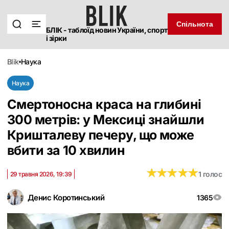
Спільнота
БЛІК - таблоїд новин України, спорт
і зірки
blik
наука
Наука
Смертоносна краса на глибині
300 метрів: у Мексиці знайшли
Кришталеву печеру, що може
вбити за 10 хвилин
★
★
★
★
★
★
★
★
★
★
1 голос
29 травня 2026, 19:39
Денис Коротинський
1365