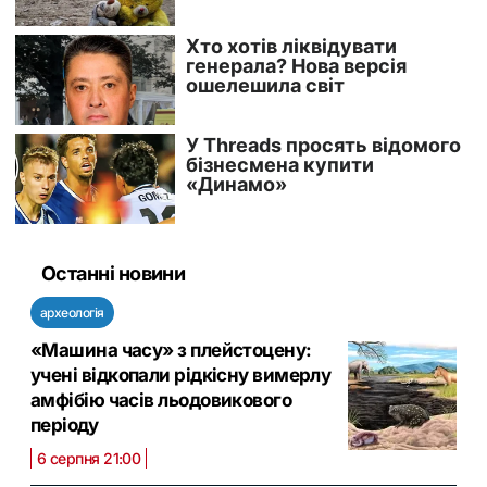
Останні новини
археологія
«Машина часу» з плейстоцену:
учені відкопали рідкісну вимерлу
амфібію часів льодовикового
періоду
6 серпня 21:00