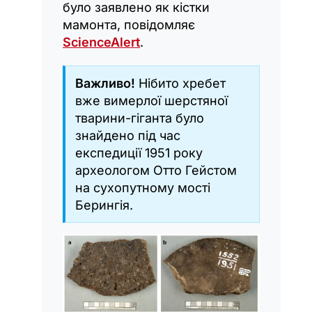
було заявлено як кістки
мамонта, повідомляє
ScienceAlert
.
Важливо!
Нібито хребет
вже вимерлої шерстяної
тварини-гіганта було
знайдено під час
експедиції 1951 року
археологом Отто Гейстом
на сухопутному мості
Берингія.