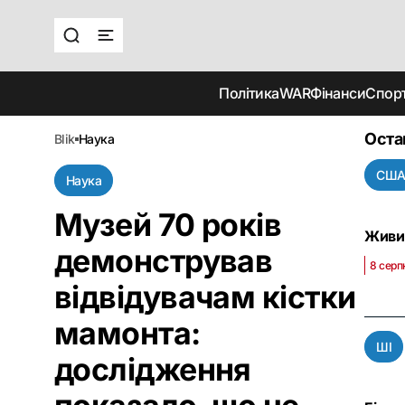
Політика
WAR
Фінанси
Спор
Оста
blik
наука
СШ
Наука
Музей 70 років
Живий
демонстрував
8 серп
відвідувачам кістки
мамонта:
ШІ
дослідження