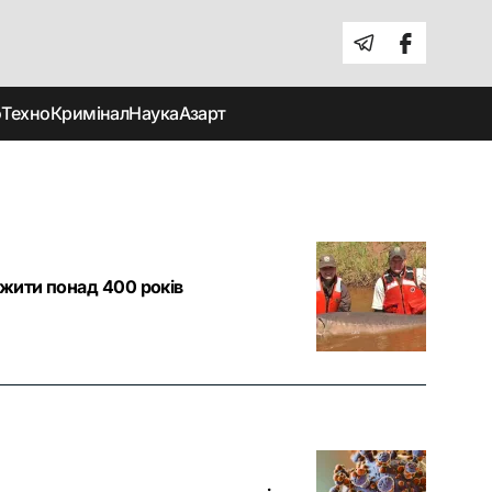
о
Техно
Кримінал
Наука
Азарт
 жити понад 400 років