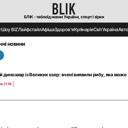
БЛІК - таблоїд новин України, спорт і зірки
т
Шоу BIZ
Лайфстайл
Афіша
Здоров'я
Кулінарія
Світ
Україна
Авт
нні новини
А
 динозавр із Великих озер: вчені виявили рибу, яка може
ня 21:59