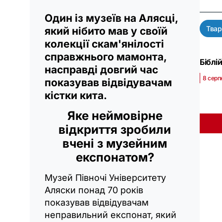
Один із музеїв на Алясці,
Твар
який нібито мав у своїй
колекції скам'янілості
справжнього мамонта,
Біблі
насправді довгий час
8 серп
показував відвідувачам
кістки кита.
Яке неймовірне
відкриття зробили
вчені з музейним
експонатом?
Музей Півночі Університету
Аляски понад 70 років
показував відвідувачам
неправильний експонат, який