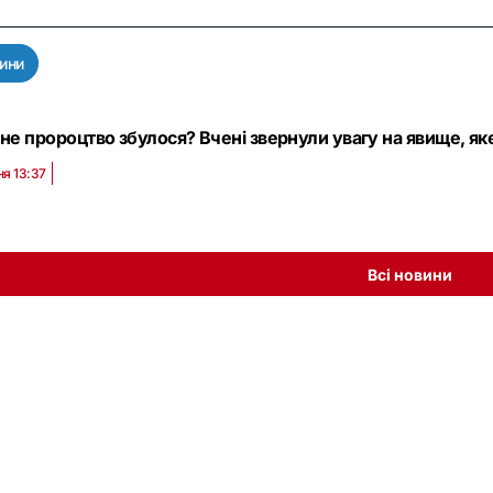
ини
йне пророцтво збулося? Вчені звернули увагу на явище, як
ня 13:37
Всі новини