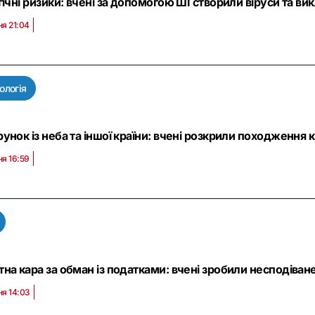
гічні ризики: вчені за допомогою ШІ створили віруси та в
ня 21:04
ологія
унок із неба та іншої країни: вчені розкрили походженн
ня 16:59
на кара за обман із податками: вчені зробили несподіван
ня 14:03