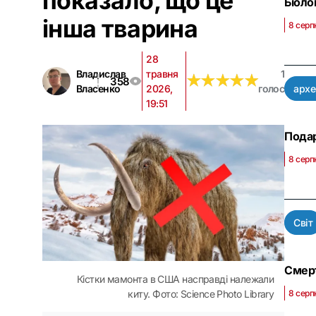
показало, що це
Біоло
інша тварина
8 серп
28
Владислав
травня
1
★
★
★
★
★
★
★
★
★
★
358
Власенко
2026,
голос
архе
19:51
Подар
8 серп
Світ
Смерт
Кістки мамонта в США насправді належали
8 серп
киту. Фото: Science Photo Library