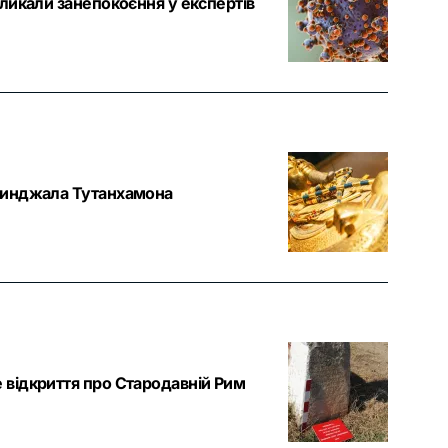
икликали занепокоєння у експертів
я кинджала Тутанхамона
е відкриття про Стародавній Рим