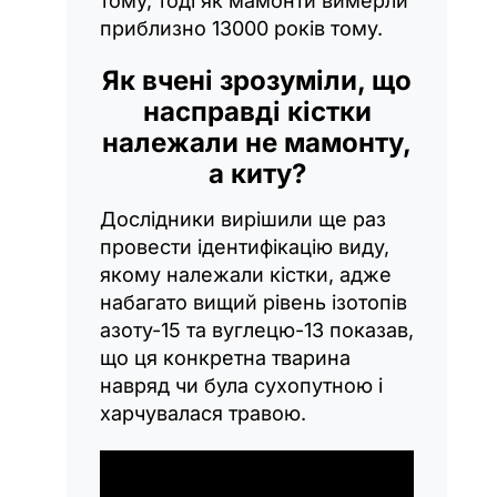
тому, тоді як мамонти вимерли
приблизно 13000 років тому.
Як вчені зрозуміли, що
насправді кістки
належали не мамонту,
а киту?
Дослідники вирішили ще раз
провести ідентифікацію виду,
якому належали кістки, адже
набагато вищий рівень ізотопів
азоту-15 та вуглецю-13 показав,
що ця конкретна тварина
навряд чи була сухопутною і
харчувалася травою.