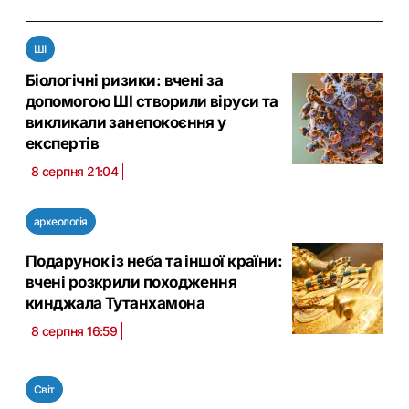
ШІ
Біологічні ризики: вчені за
допомогою ШІ створили віруси та
викликали занепокоєння у
експертів
8 серпня 21:04
археологія
Подарунок із неба та іншої країни:
вчені розкрили походження
кинджала Тутанхамона
8 серпня 16:59
Світ