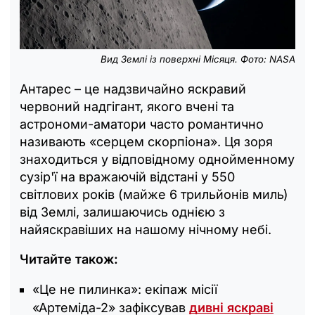
Вид Землі із поверхні Місяця. Фото: NASA
Антарес – це надзвичайно яскравий
червоний надгігант, якого вчені та
астрономи-аматори часто романтично
називають «серцем скорпіона». Ця зоря
знаходиться у відповідному однойменному
сузір'ї на вражаючій відстані у 550
світлових років (майже 6 трильйонів миль)
від Землі, залишаючись однією з
найяскравіших на нашому нічному небі.
Читайте також:
«Це не пилинка»: екіпаж місії
«Артеміда-2» зафіксував
дивні яскраві