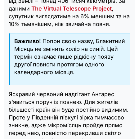
від Землі – понад 406 тисяч кілометрів. За
даними
The Virtual Telescope Project
,
супутник виглядатиме на 6% меншим та на
10% тьмянішим, ніж звичайна повня.
Важливо!
Попри свою назву, Блакитний
Місяць не змінить колір на синій. Цей
термін означає лише рідкісну появу
другої повноти протягом одного
календарного місяця.
Яскравий червоний надгігант Антарес
з'явиться поруч із повнею. Для жителів
більшості країн він буде постійно видимим.
Проте у Південній півкулі зірка тимчасово
зникне, адже мікромісяць пройде прямо
перед нею, повністю перекривши світло