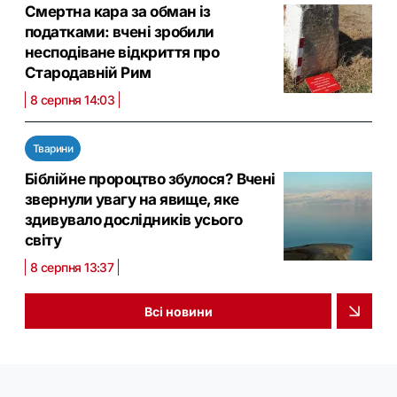
Смертна кара за обман із
податками: вчені зробили
несподіване відкриття про
Стародавній Рим
8 серпня 14:03
Тварини
Біблійне пророцтво збулося? Вчені
звернули увагу на явище, яке
здивувало дослідників усього
світу
8 серпня 13:37
Всі новини