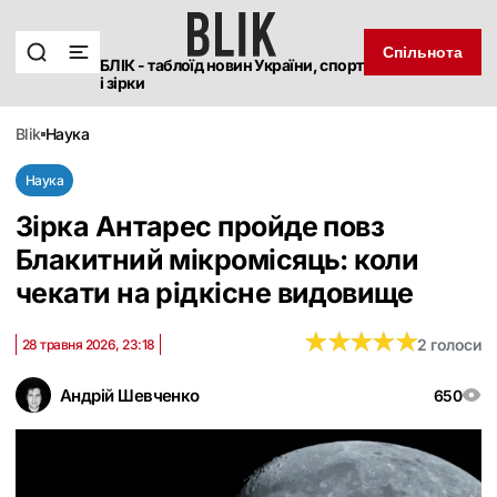
Спільнота
БЛІК - таблоїд новин України, спорт
і зірки
blik
наука
Наука
Зірка Антарес пройде повз
Блакитний мікромісяць: коли
чекати на рідкісне видовище
★
★
★
★
★
★
★
★
★
★
2 голоси
28 травня 2026, 23:18
Андрій Шевченко
650