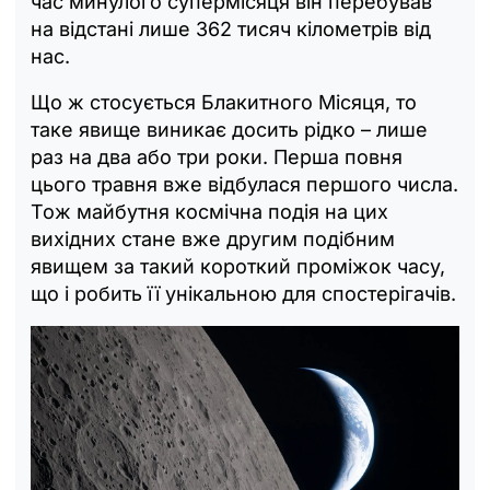
час минулого супермісяця він перебував
на відстані лише 362 тисяч кілометрів від
нас.
Що ж стосується Блакитного Місяця, то
таке явище виникає досить рідко – лише
раз на два або три роки. Перша повня
цього травня вже відбулася першого числа.
Тож майбутня космічна подія на цих
вихідних стане вже другим подібним
явищем за такий короткий проміжок часу,
що і робить її унікальною для спостерігачів.