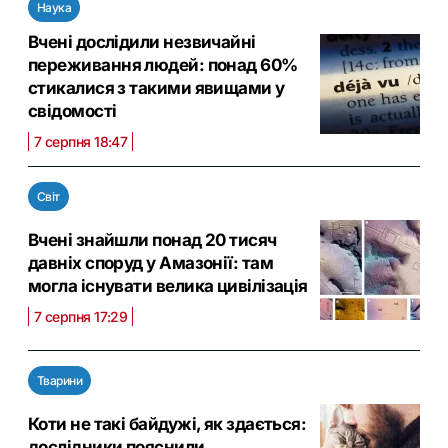
Наука
Вчені дослідили незвичайні
переживання людей: понад 60%
стикалися з такими явищами у
свідомості
7 серпня 18:47
Світ
Вчені знайшли понад 20 тисяч
давніх споруд у Амазонії: там
могла існувати велика цивілізація
7 серпня 17:29
Тварини
Коти не такі байдужі, як здається:
дослідники пояснили