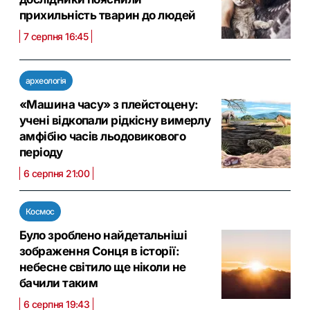
прихильність тварин до людей
7 серпня 16:45
археологія
«Машина часу» з плейстоцену:
учені відкопали рідкісну вимерлу
амфібію часів льодовикового
періоду
6 серпня 21:00
Космос
Було зроблено найдетальніші
зображення Сонця в історії:
небесне світило ще ніколи не
бачили таким
6 серпня 19:43