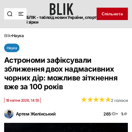
Спільнота
БЛІК - таблоїд новин України, спорт
і зірки
blik
наука
Наука
Астрономи зафіксували
зближення двох надмасивних
чорних дір: можливе зіткнення
вже за 100 років
★
★
★
★
★
★
★
★
★
★
2 голоси
18 квітня 2026, 14:55
Артем Жилінський
265
1